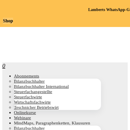
Lamberts WhatsApp-Gr
Shop
0
Abon­ne­ments
Bilanz­buch­hal­ter
Bilanz­buch­hal­ter International
Steu­er­fach­an­ge­stell­te
Steu­er­fach­wir­te
Wirt­schafts­fach­wir­te
Teschni­cher Betriebswirt
Online­kur­se
Web­i­na­re
Mind­Maps, Para­gra­phen­ket­ten, Klausuren
Bilanz­buch­hal­ter