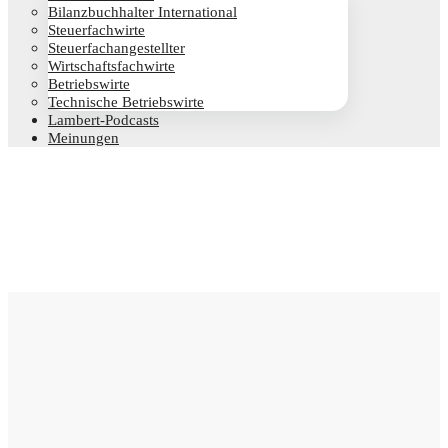
Bilanz­buch­hal­ter International
Steu­er­fach­wir­te
Steu­er­fach­an­ge­stell­ter
Wirt­schafts­fach­wir­te
Betriebs­wir­te
Tech­ni­sche Betriebswirte
Lam­­bert-Pod­­casts
Mei­nun­gen