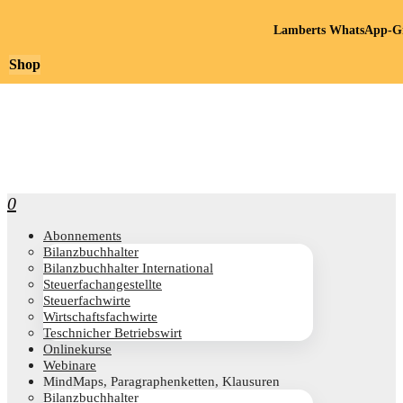
Lamberts WhatsApp-Gr
Shop
0
Abon­ne­ments
Bilanz­buch­hal­ter
Bilanz­buch­hal­ter International
Steu­er­fach­an­ge­stell­te
Steu­er­fach­wir­te
Wirt­schafts­fach­wir­te
Teschni­cher Betriebswirt
Online­kur­se
Web­i­na­re
Mind­Maps, Para­gra­phen­ket­ten, Klausuren
Bilanz­buch­hal­ter