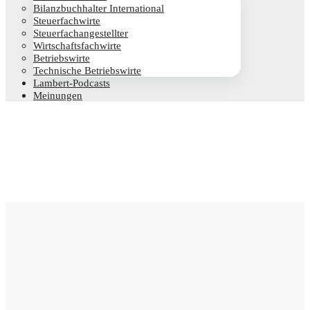
Bilanz­buch­hal­ter International
Steu­er­fach­wir­te
Steu­er­fach­an­ge­stell­ter
Wirt­schafts­fach­wir­te
Betriebs­wir­te
Tech­ni­sche Betriebswirte
Lam­­bert-Pod­­casts
Mei­nun­gen