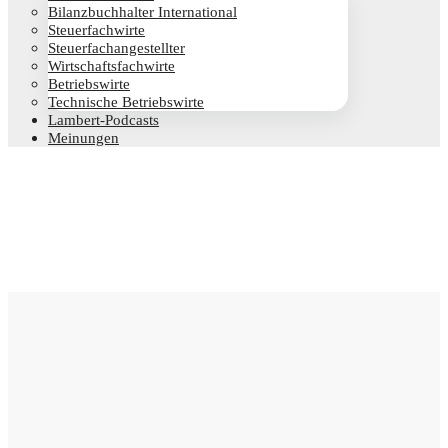
Bilanz­buch­hal­ter International
Steu­er­fach­wir­te
Steu­er­fach­an­ge­stell­ter
Wirt­schafts­fach­wir­te
Betriebs­wir­te
Tech­ni­sche Betriebswirte
Lam­­bert-Pod­­casts
Mei­nun­gen