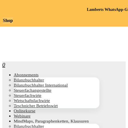
Lamberts WhatsApp-Gr
Shop
0
Abon­ne­ments
Bilanz­buch­hal­ter
Bilanz­buch­hal­ter International
Steu­er­fach­an­ge­stell­te
Steu­er­fach­wir­te
Wirt­schafts­fach­wir­te
Teschni­cher Betriebswirt
Online­kur­se
Web­i­na­re
Mind­Maps, Para­gra­phen­ket­ten, Klausuren
Bilanz­buch­hal­ter