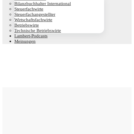
Bilanz­buch­hal­ter International
Steu­er­fach­wir­te
Steu­er­fach­an­ge­stell­ter
Wirt­schafts­fach­wir­te
Betriebs­wir­te
Tech­ni­sche Betriebswirte
Lam­­bert-Pod­­casts
Mei­nun­gen