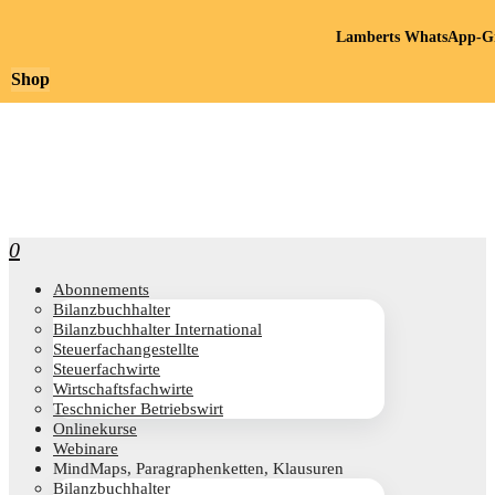
Lamberts WhatsApp-Gr
Shop
0
Abon­ne­ments
Bilanz­buch­hal­ter
Bilanz­buch­hal­ter International
Steu­er­fach­an­ge­stell­te
Steu­er­fach­wir­te
Wirt­schafts­fach­wir­te
Teschni­cher Betriebswirt
Online­kur­se
Web­i­na­re
Mind­Maps, Para­gra­phen­ket­ten, Klausuren
Bilanz­buch­hal­ter