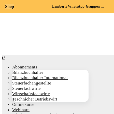
Shop
Lamberts WhatsApp-Gruppen ...
0
Abon­ne­ments
Bilanz­buch­hal­ter
Bilanz­buch­hal­ter International
Steu­er­fach­an­ge­stell­te
Steu­er­fach­wir­te
Wirt­schafts­fach­wir­te
Teschni­cher Betriebswirt
Online­kur­se
Web­i­na­re