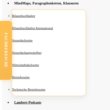
Mind­Maps, Para­gra­phen­ket­ten, Klausuren
Bilanz­buch­hal­ter
Bilanz­buch­hal­ter International
FACHBEREICHE
Steu­er­fach­wir­te
Steu­er­fach­an­ge­stell­ter
Wirt­schafts­fach­wir­te
Betriebs­wir­te
Tech­ni­sche Betriebswirte
Lam­­bert-Pod­­casts