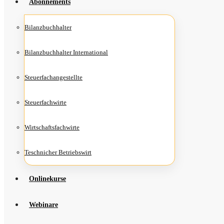
Abon­ne­ments
Bilanz­buch­hal­ter
Bilanz­buch­hal­ter International
Steu­er­fach­an­ge­stell­te
Steu­er­fach­wir­te
Wirt­schafts­fach­wir­te
Teschni­cher Betriebswirt
Online­kur­se
Web­i­na­re