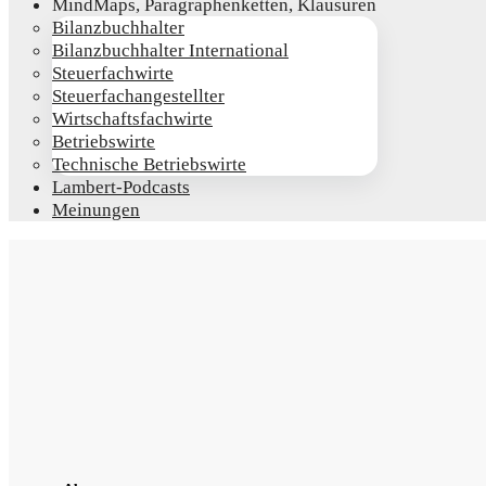
Mind­Maps, Para­gra­phen­ket­ten, Klausuren
Bilanz­buch­hal­ter
Bilanz­buch­hal­ter International
Steu­er­fach­wir­te
Steu­er­fach­an­ge­stell­ter
Wirt­schafts­fach­wir­te
Betriebs­wir­te
Tech­ni­sche Betriebswirte
Lam­­bert-Pod­­casts
Mei­nun­gen