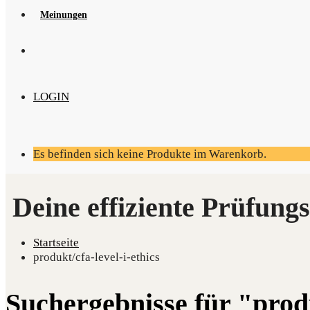
Mei­nun­gen
LOGIN
Es befinden sich keine Produkte im Warenkorb.
Startseite
produkt/cfa-level-i-ethics
Suchergebnisse für "produ