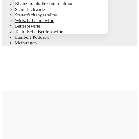
Bilanz­buch­hal­ter International
Steu­er­fach­wir­te
Steu­er­fach­an­ge­stell­ter
Wirt­schafts­fach­wir­te
Betriebs­wir­te
Tech­ni­sche Betriebswirte
Lam­­bert-Pod­­casts
Mei­nun­gen