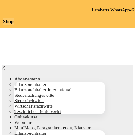
Lamberts WhatsApp-Gr
Shop
0
Abon­ne­ments
Bilanz­buch­hal­ter
Bilanz­buch­hal­ter International
Steu­er­fach­an­ge­stell­te
Steu­er­fach­wir­te
Wirt­schafts­fach­wir­te
Teschni­cher Betriebswirt
Online­kur­se
Web­i­na­re
Mind­Maps, Para­gra­phen­ket­ten, Klausuren
Bilanz­buch­hal­ter