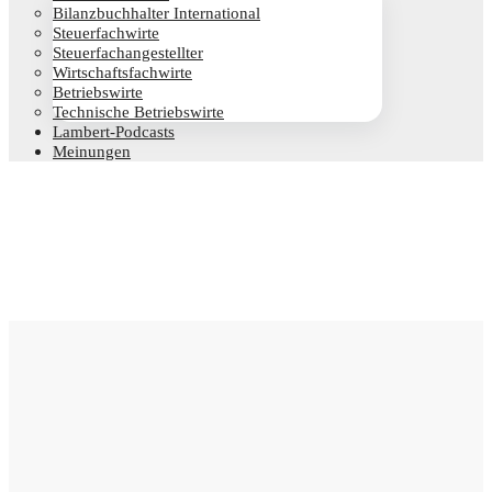
Bilanz­buch­hal­ter International
Steu­er­fach­wir­te
Steu­er­fach­an­ge­stell­ter
Wirt­schafts­fach­wir­te
Betriebs­wir­te
Tech­ni­sche Betriebswirte
Lam­­bert-Pod­­casts
Mei­nun­gen