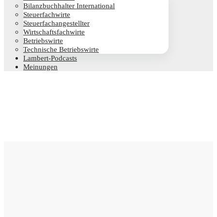
Bilanz­buch­hal­ter International
Steu­er­fach­wir­te
Steu­er­fach­an­ge­stell­ter
Wirt­schafts­fach­wir­te
Betriebs­wir­te
Tech­ni­sche Betriebswirte
Lam­­bert-Pod­­casts
Mei­nun­gen