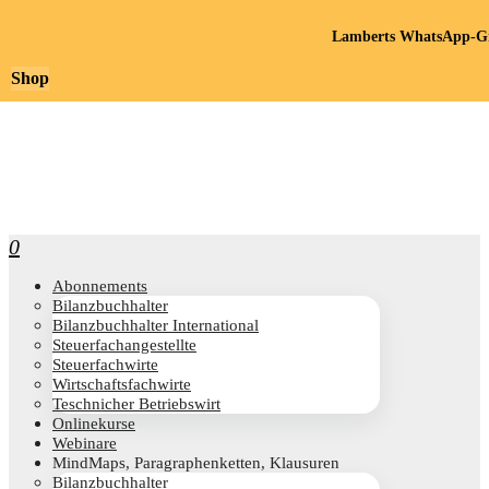
Lamberts WhatsApp-Gr
Shop
0
Abon­ne­ments
Bilanz­buch­hal­ter
Bilanz­buch­hal­ter International
Steu­er­fach­an­ge­stell­te
Steu­er­fach­wir­te
Wirt­schafts­fach­wir­te
Teschni­cher Betriebswirt
Online­kur­se
Web­i­na­re
Mind­Maps, Para­gra­phen­ket­ten, Klausuren
Bilanz­buch­hal­ter