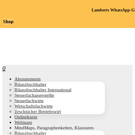
Lamberts WhatsApp-Gr
Shop
0
Abon­ne­ments
Bilanz­buch­hal­ter
Bilanz­buch­hal­ter International
Steu­er­fach­an­ge­stell­te
Steu­er­fach­wir­te
Wirt­schafts­fach­wir­te
Teschni­cher Betriebswirt
Online­kur­se
Web­i­na­re
Mind­Maps, Para­gra­phen­ket­ten, Klausuren
Bilanz­buch­hal­ter