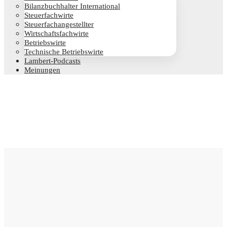
Bilanz­buch­hal­ter International
Steu­er­fach­wir­te
Steu­er­fach­an­ge­stell­ter
Wirt­schafts­fach­wir­te
Betriebs­wir­te
Tech­ni­sche Betriebswirte
Lam­­bert-Pod­­casts
Mei­nun­gen