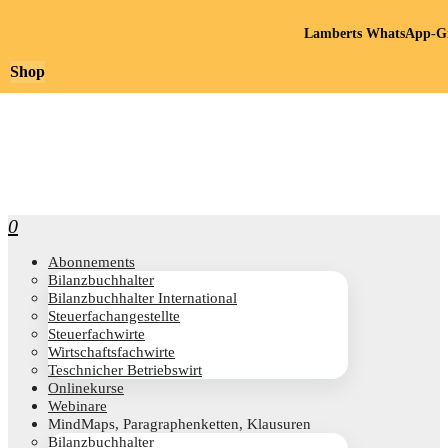
Lamberts WhatsApp-Gr
Shop
0
Abon­ne­ments
Bilanz­buch­hal­ter
Bilanz­buch­hal­ter International
Steu­er­fach­an­ge­stell­te
Steu­er­fach­wir­te
Wirt­schafts­fach­wir­te
Teschni­cher Betriebswirt
Online­kur­se
Web­i­na­re
Mind­Maps, Para­gra­phen­ket­ten, Klausuren
Bilanz­buch­hal­ter