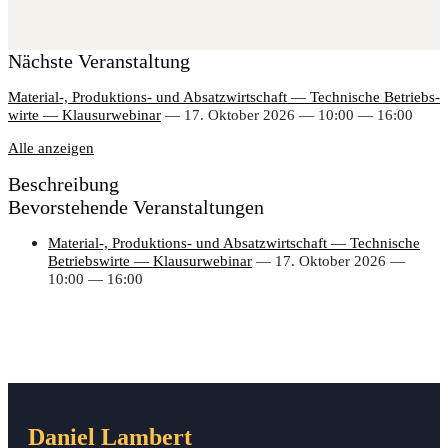
Nächs­te Veranstaltung
Material‑, Pro­duk­ti­ons- und Absatz­wirt­schaft — Tech­ni­sche Betriebs­
wir­te — Klau­sur­web­i­nar
— 17. Okto­ber 2026 — 10:00 — 16:00
Alle anzei­gen
Beschrei­bung
Bevor­ste­hen­de Veranstaltungen
Material‑, Pro­duk­ti­ons- und Absatz­wirt­schaft — Tech­ni­sche
Betriebs­wir­te — Klau­sur­web­i­nar
— 17. Okto­ber 2026 —
10:00 — 16:00
Daniel Lambert