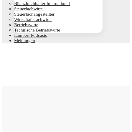
Bilanz­buch­hal­ter International
Steu­er­fach­wir­te
Steu­er­fach­an­ge­stell­ter
Wirt­schafts­fach­wir­te
Betriebs­wir­te
Tech­ni­sche Betriebswirte
Lam­­bert-Pod­­casts
Mei­nun­gen