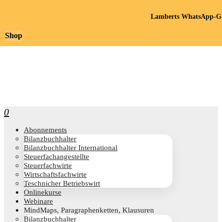
Lamberts WhatsApp-Gr
Shop
0
Abon­ne­ments
Bilanz­buch­hal­ter
Bilanz­buch­hal­ter International
Steu­er­fach­an­ge­stell­te
Steu­er­fach­wir­te
Wirt­schafts­fach­wir­te
Teschni­cher Betriebswirt
Online­kur­se
Web­i­na­re
Mind­Maps, Para­gra­phen­ket­ten, Klausuren
Bilanz­buch­hal­ter