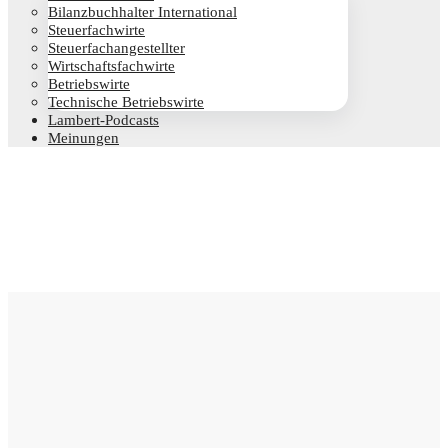
Bilanz­buch­hal­ter International
Steu­er­fach­wir­te
Steu­er­fach­an­ge­stell­ter
Wirt­schafts­fach­wir­te
Betriebs­wir­te
Tech­ni­sche Betriebswirte
Lam­­bert-Pod­­casts
Mei­nun­gen