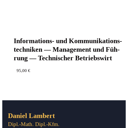
Infor­ma­ti­ons- und Kom­mu­ni­ka­ti­ons­
tech­ni­ken — Manage­ment und Füh­
rung — Tech­ni­scher Betriebswirt
95,00
€
Daniel Lambert
Dipl.-Math. Dipl.-Kfm.