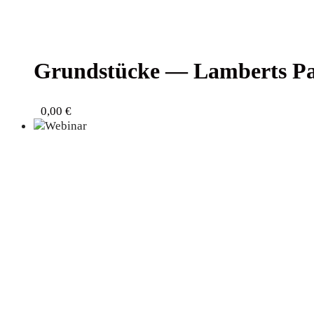
Grund­stü­cke — Lam­berts P
0,00
€