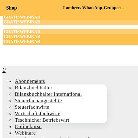
Shop
Lamberts WhatsApp-Gruppen ...
0
Abon­ne­ments
Bilanz­buch­hal­ter
Bilanz­buch­hal­ter International
Steu­er­fach­an­ge­stell­te
Steu­er­fach­wir­te
Wirt­schafts­fach­wir­te
Teschni­cher Betriebswirt
Online­kur­se
Web­i­na­re