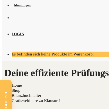
Mei­nun­gen
LOGIN
Es befinden sich keine Produkte im Warenkorb.
Home
Shop
Bilanzbuchhalter
Gratiswebinare zu Klausur 1