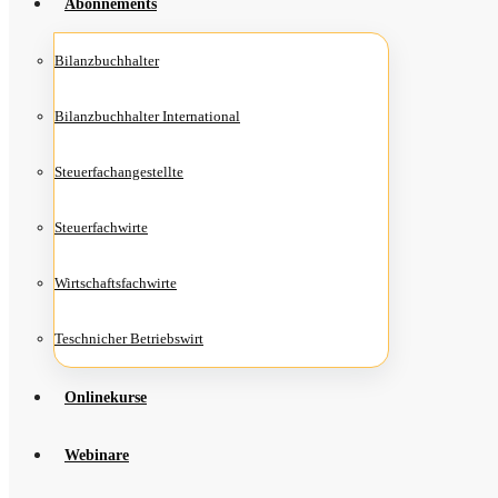
Abon­ne­ments
Bilanz­buch­hal­ter
Bilanz­buch­hal­ter International
Steu­er­fach­an­ge­stell­te
Steu­er­fach­wir­te
Wirt­schafts­fach­wir­te
Teschni­cher Betriebswirt
Online­kur­se
Web­i­na­re