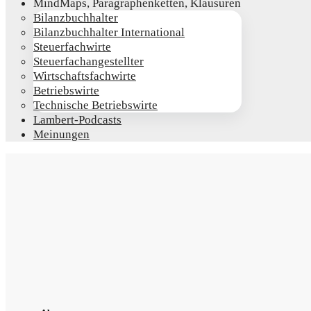
Mind­Maps, Para­gra­phen­ket­ten, Klausuren
Bilanz­buch­hal­ter
Bilanz­buch­hal­ter International
Steu­er­fach­wir­te
Steu­er­fach­an­ge­stell­ter
Wirt­schafts­fach­wir­te
Betriebs­wir­te
Tech­ni­sche Betriebswirte
Lam­­bert-Pod­­casts
Mei­nun­gen