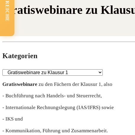
FACHBEREICHE
Gratiswebinare zu Klausu
Kate­go­rien
Gra­tis­web­i­na­re
zu den Fächern der Klau­sur 1, also
- Buch­füh­rung nach Han­dels- und Steuerrecht,
- Inter­na­tio­na­le Rech­nungs­le­gung (IAS/IFRS) sowie
- IKS und
- Kom­mu­ni­ka­ti­on, Füh­rung und Zusammenarbeit.