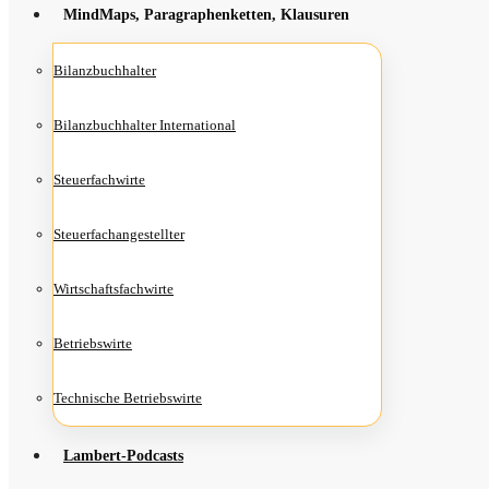
Mind­Maps, Para­gra­phen­ket­ten, Klausuren
Bilanz­buch­hal­ter
Bilanz­buch­hal­ter International
Steu­er­fach­wir­te
Steu­er­fach­an­ge­stell­ter
Wirt­schafts­fach­wir­te
Betriebs­wir­te
Tech­ni­sche Betriebswirte
Lam­­bert-Pod­­casts