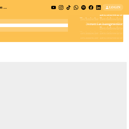
 ...
LOGIN