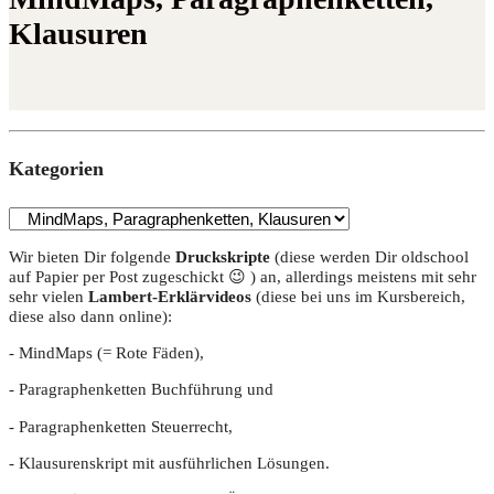
Klausuren
Kate­go­rien
Wir bie­ten Dir fol­gen­de
Druckskrip­te
(die­se wer­den Dir old­school
auf Papier per Post zuge­schickt 😉 ) an, aller­dings meis­tens mit sehr
sehr vie­len
Lam­bert-Erklär­vi­de­os
(die­se bei uns im Kurs­be­reich,
die­se also dann online):
- Mind­Maps (= Rote Fäden),
- Para­gra­phen­ket­ten Buch­füh­rung und
- Para­gra­phen­ket­ten Steuerrecht,
- Klau­su­ren­skript mit aus­führ­li­chen Lösungen.