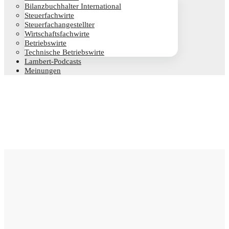
Bilanz­buch­hal­ter International
Steu­er­fach­wir­te
Steu­er­fach­an­ge­stell­ter
Wirt­schafts­fach­wir­te
Betriebs­wir­te
Tech­ni­sche Betriebswirte
Lam­­bert-Pod­­casts
Mei­nun­gen