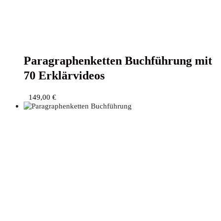
Para­gra­phen­ket­ten Buch­füh­rung mit
70 Erklärvideos
149,00
€