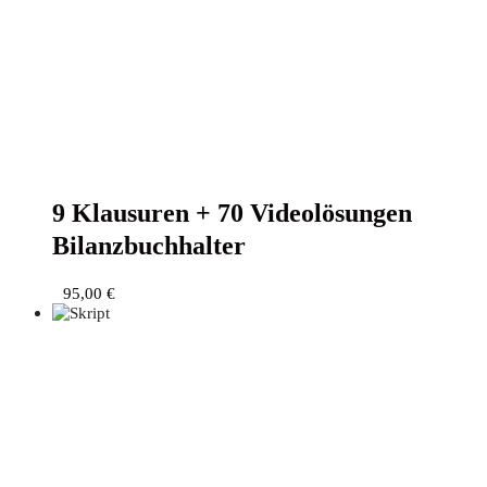
9 Klau­su­ren + 70 Video­lö­sun­gen
Bilanzbuchhalter
95,00
€