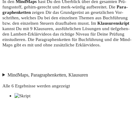
In den
Mind­Maps
hast Du den Über­blick über den gesam­ten Prü­
fungs­stoff, gehirn-gerecht und merk-wür­dig auf­be­rei­tet. Die
Para­
gra­phen­ket­ten
zei­gen Dir das Grund­ge­rüst an gesetz­li­chen Vor­
schrif­ten, wel­ches Du bei den ein­zel­nen The­men aus Buch­füh­rung
bzw. den ein­zel­nen Steu­ern drauf­ha­ben musst. Im
Klau­su­ren­skript
kannst Du mit 9 Klau­su­ren, aus­führ­li­chen Lösun­gen und tief­ge­hen­
den Lam­bert-Erklär­vi­de­os das rich­ti­ge Niveau für Dei­ne Prü­fung
ein­stu­die­ren. Die Para­gra­phen­ket­ten für Buch­füh­rung und die Mind­
Maps gibt es mit und ohne zusätz­li­che Erklärvideos.
MindMaps, Paragraphenketten, Klausuren
Alle 6 Ergebnisse werden angezeigt