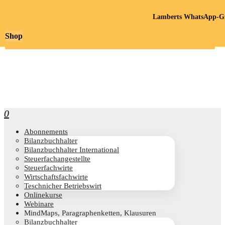
Lamberts WhatsApp-Gr
Shop
0
Abon­ne­ments
Bilanz­buch­hal­ter
Bilanz­buch­hal­ter International
Steu­er­fach­an­ge­stell­te
Steu­er­fach­wir­te
Wirt­schafts­fach­wir­te
Teschni­cher Betriebswirt
Online­kur­se
Web­i­na­re
Mind­Maps, Para­gra­phen­ket­ten, Klausuren
Bilanz­buch­hal­ter