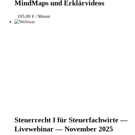
Mind­Maps und Erklärvideos
195,00
€
/ Monat
Steu­er­recht I für Steu­er­fach­wir­te —
Live­web­i­nar — Novem­ber 2025