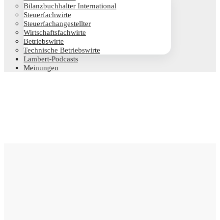
Bilanz­buch­hal­ter International
Steu­er­fach­wir­te
Steu­er­fach­an­ge­stell­ter
Wirt­schafts­fach­wir­te
Betriebs­wir­te
Tech­ni­sche Betriebswirte
Lam­­bert-Pod­­casts
Mei­nun­gen