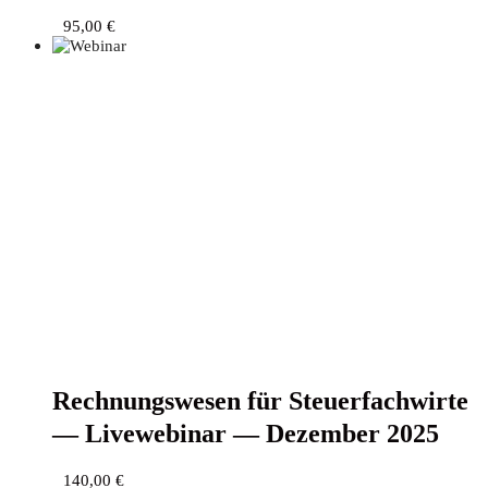
95,00
€
Rech­nungs­we­sen für Steu­er­fach­wir­te
— Live­web­i­nar — Dezem­ber 2025
140,00
€