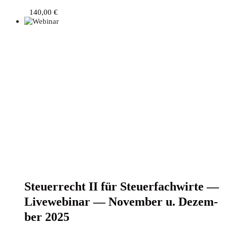
140,00
€
Steu­er­recht II für Steu­er­fach­wir­te —
Live­web­i­nar — Novem­ber u. Dezem­
ber 2025