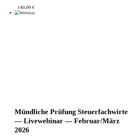
140,00
€
Münd­li­che Prü­fung Steu­er­fach­wir­te
— Live­web­i­nar — Februar/März
2026