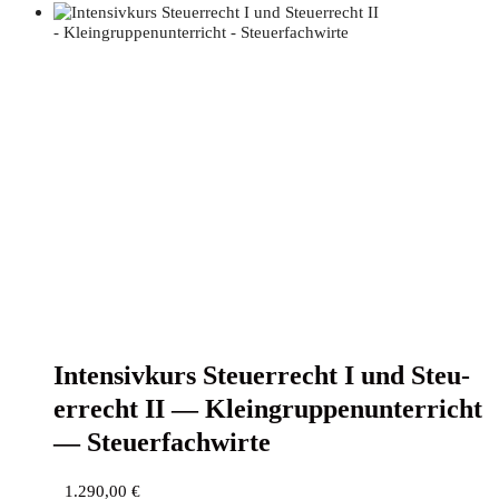
Inten­siv­kurs Steu­er­recht I und Steu­
er­recht II — Klein­grup­pen­un­ter­richt
— Steuerfachwirte
1.290,00
€