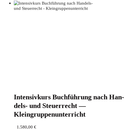
Inten­siv­kurs Buch­füh­rung nach Han­
dels- und Steu­er­recht —
Kleingruppenunterricht
1.580,00
€