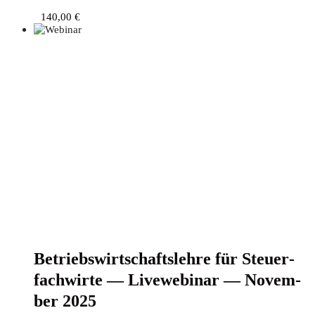
140,00
€
Betriebs­wirt­schafts­leh­re für Steu­er­
fach­wir­te — Live­web­i­nar — Novem­
ber 2025