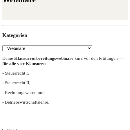
Kate­go­rien
Dei­ne
Klau­sur­vor­be­rei­tungs­web­i­na­re
kurz vor den Prü­fun­gen —
für alle vier Klausuren
- Steu­er­recht I,
- Steu­er­recht II,
- Rech­nungs­we­sen und
- Betriebs­wirt­schafts­leh­re.