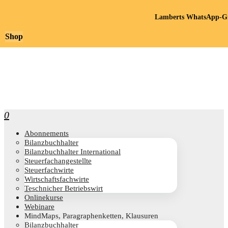
Lamberts WhatsApp-Gr
Shop
0
Abon­ne­ments
Bilanz­buch­hal­ter
Bilanz­buch­hal­ter International
Steu­er­fach­an­ge­stell­te
Steu­er­fach­wir­te
Wirt­schafts­fach­wir­te
Teschni­cher Betriebswirt
Online­kur­se
Web­i­na­re
Mind­Maps, Para­gra­phen­ket­ten, Klausuren
Bilanz­buch­hal­ter