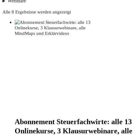
Webinare
Alle 8 Ergebnisse werden angezeigt
Abon­ne­ment Steu­er­fach­wir­te: alle 13
Online­kur­se, 3 Klau­sur­web­i­na­re, alle