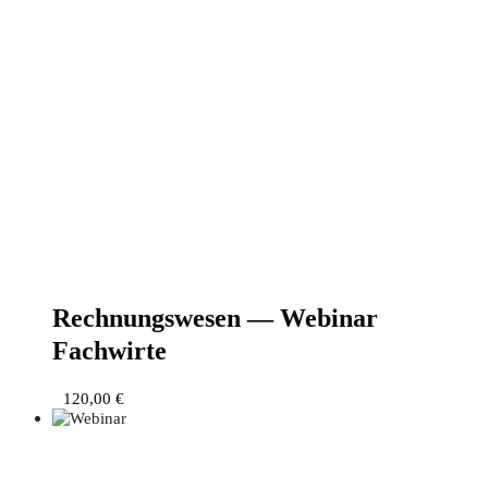
Rech­nungs­we­sen — Web­i­nar
Fachwirte
120,00
€