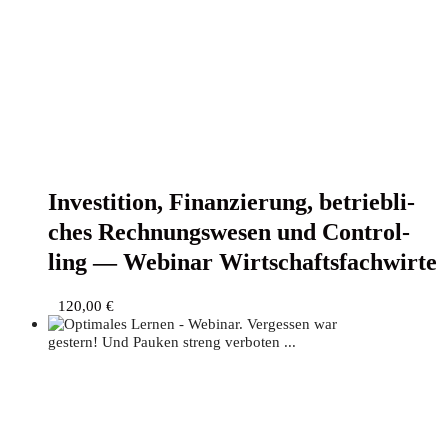
Inves­ti­ti­on, Finan­zie­rung, betrieb­li­
ches Rech­nungs­we­sen und Con­trol­
ling — Web­i­nar Wirtschaftsfachwirte
120,00
€