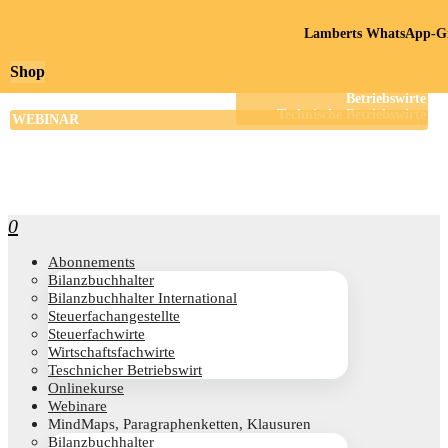
Lamberts WhatsApp-Gr
Shop
0
Abon­ne­ments
Bilanz­buch­hal­ter
Bilanz­buch­hal­ter International
Steu­er­fach­an­ge­stell­te
Steu­er­fach­wir­te
Wirt­schafts­fach­wir­te
Teschni­cher Betriebswirt
Online­kur­se
Web­i­na­re
Mind­Maps, Para­gra­phen­ket­ten, Klausuren
Bilanz­buch­hal­ter