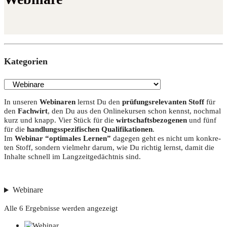
Kate­go­rien
In unse­ren
Web­i­na­ren
lernst Du den
prü­fungs­re­le­van­ten Stoff
für
den
Fach­wirt
, den Du aus den Online­kur­sen schon kennst, noch­mal
kurz und knapp. Vier Stück für die
wirt­schafts­be­zo­ge­nen
und fünf
für die
hand­lungs­spe­zi­fi­schen Qua­li­fi­ka­tio­nen
.
Im
Web­i­nar “opti­ma­les Ler­nen”
dage­gen geht es nicht um kon­kre­
ten Stoff, son­dern viel­mehr dar­um, wie Du rich­tig lernst, damit die
Inhal­te schnell im Lang­zeit­ge­dächt­nis sind.
Webinare
Alle 6 Ergebnisse werden angezeigt