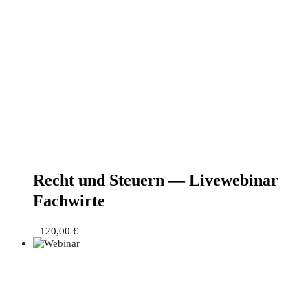
Recht und Steu­ern — Live­web­i­nar
Fachwirte
120,00
€