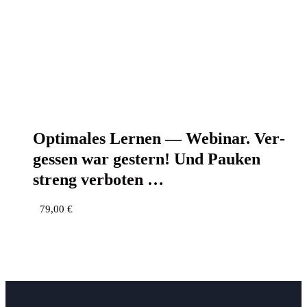
Opti­ma­les Ler­nen — Web­i­nar. Ver­
ges­sen war ges­tern! Und Pau­ken
streng verboten …
79,00
€