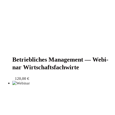
Betrieb­li­ches Manage­ment — Web­i­
nar Wirtschaftsfachwirte
120,00
€