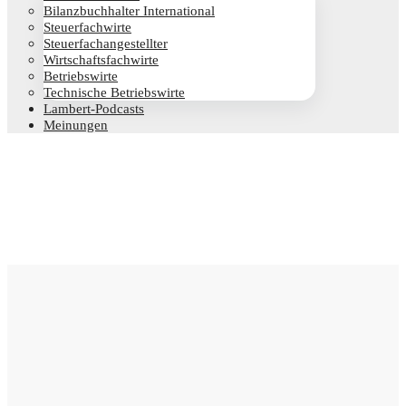
Bilanz­buch­hal­ter International
Steu­er­fach­wir­te
Steu­er­fach­an­ge­stell­ter
Wirt­schafts­fach­wir­te
Betriebs­wir­te
Tech­ni­sche Betriebswirte
Lam­­bert-Pod­­casts
Mei­nun­gen