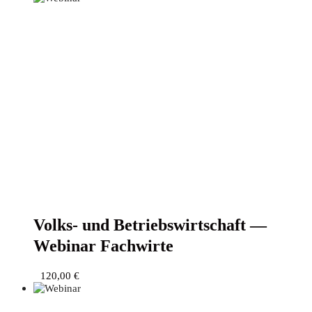
Volks- und Betriebs­wirt­schaft —
Web­i­nar Fachwirte
120,00
€