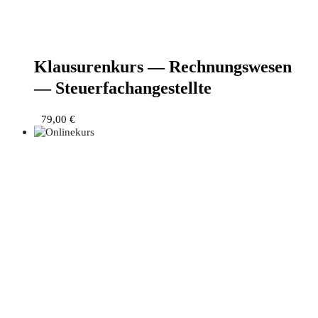
Klau­su­ren­kurs — Rech­nungs­we­sen
— Steuerfachangestellte
79,00
€