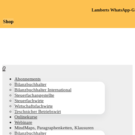
Lamberts WhatsApp-Gr
Shop
0
Abon­ne­ments
Bilanz­buch­hal­ter
Bilanz­buch­hal­ter International
Steu­er­fach­an­ge­stell­te
Steu­er­fach­wir­te
Wirt­schafts­fach­wir­te
Teschni­cher Betriebswirt
Online­kur­se
Web­i­na­re
Mind­Maps, Para­gra­phen­ket­ten, Klausuren
Bilanz­buch­hal­ter