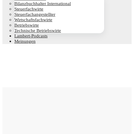
Bilanz­buch­hal­ter International
Steu­er­fach­wir­te
Steu­er­fach­an­ge­stell­ter
Wirt­schafts­fach­wir­te
Betriebs­wir­te
Tech­ni­sche Betriebswirte
Lam­­bert-Pod­­casts
Mei­nun­gen