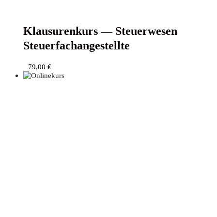
Klau­su­ren­kurs — Steu­er­we­sen
Steuerfachangestellte
79,00
€