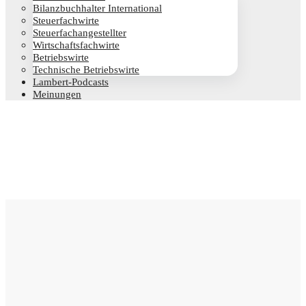
Bilanz­buch­hal­ter International
Steu­er­fach­wir­te
Steu­er­fach­an­ge­stell­ter
Wirt­schafts­fach­wir­te
Betriebs­wir­te
Tech­ni­sche Betriebswirte
Lam­­bert-Pod­­casts
Mei­nun­gen