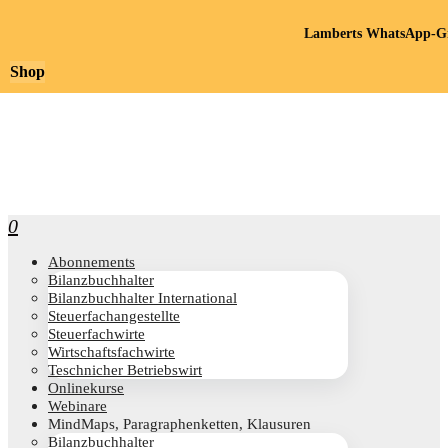
Lamberts WhatsApp-Gr
Shop
0
Abon­ne­ments
Bilanz­buch­hal­ter
Bilanz­buch­hal­ter International
Steu­er­fach­an­ge­stell­te
Steu­er­fach­wir­te
Wirt­schafts­fach­wir­te
Teschni­cher Betriebswirt
Online­kur­se
Web­i­na­re
Mind­Maps, Para­gra­phen­ket­ten, Klausuren
Bilanz­buch­hal­ter