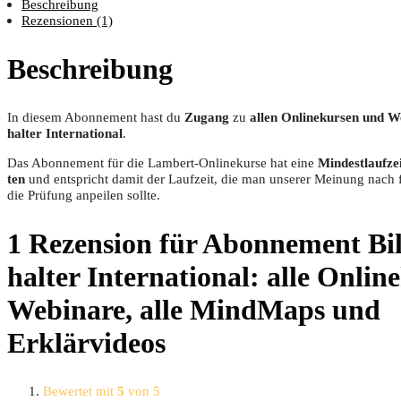
Beschreibung
Rezensionen (1)
Beschreibung
In die­sem Abon­ne­ment hast du
Zugang
zu
allen Online­kur­sen und We
hal­ter Inter­na­tio­nal
.
Das Abon­ne­ment für die Lam­bert-Online­kur­se hat eine
Min­dest­lauf­ze
ten
und ent­spricht damit der Lauf­zeit, die man unse­rer Mei­nung nach fü
die Prü­fung anpei­len sollte.
1 Rezension für
Abon­ne­ment Bi
hal­ter Inter­na­tio­nal: alle Online
Web­i­na­re, alle Mind­Maps und
Erklärvideos
Bewertet mit
5
von 5