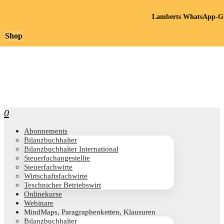
Lamberts WhatsApp-Gr
Shop
0
Abon­ne­ments
Bilanz­buch­hal­ter
Bilanz­buch­hal­ter International
Steu­er­fach­an­ge­stell­te
Steu­er­fach­wir­te
Wirt­schafts­fach­wir­te
Teschni­cher Betriebswirt
Online­kur­se
Web­i­na­re
Mind­Maps, Para­gra­phen­ket­ten, Klausuren
Bilanz­buch­hal­ter