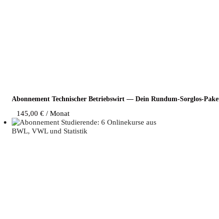
Abon­ne­ment Tech­ni­scher Betriebs­wirt — Dein Rundum-Sorglos-Pake
145,00
€
/ Monat