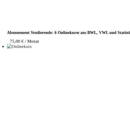
Abon­ne­ment Stu­die­ren­de: 6 Online­kur­se aus BWL, VWL und Statist
75,00
€
/ Monat