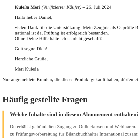
Kuleßa Meri
(Verifizierter Käufer)
–
26. Juli 2024
Hal­lo lie­ber Daniel,
vie­len Dank für die Unter­stüt­zung. Mein Zeug­nis als Geprüf­te Bil
na­tio­nal ist da, Prü­fung ist erfolg­reich bestanden.
Ohne Dei­ne Hil­fe hät­te ich es nicht geschafft!
Gott seg­ne Dich!
Herz­li­che Grüße,
Meri Kuleßa
Nur angemeldete Kunden, die dieses Produkt gekauft haben, dürfen e
Häufig gestellte Fragen
Welche Inhalte sind in diesem Abonnement enthalten
Du erhältst gebündelten Zugang zu Onlinekursen und Webinaren. 
zu Prüfungsvorbereitung für Bilanzbuchhalter International zusam