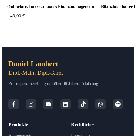
Online­kurs Inter­na­tio­na­les Finanz­ma­nage­ment — Bilanz­buch­hal­ter 
49,00
€
Daniel Lambert
Dipl.-Math. Dipl.-Kfm.
Prüfungsvorbereitung mit über 30 Jahren Erfahrung
Produkte
Rechtliches
Abonnements
Impressum