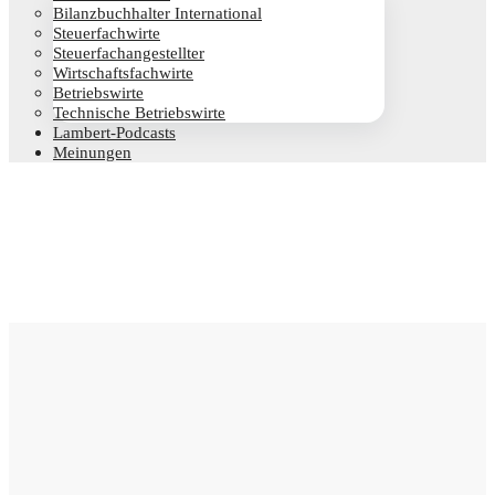
Bilanz­buch­hal­ter International
Steu­er­fach­wir­te
Steu­er­fach­an­ge­stell­ter
Wirt­schafts­fach­wir­te
Betriebs­wir­te
Tech­ni­sche Betriebswirte
Lam­­bert-Pod­­casts
Mei­nun­gen