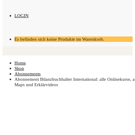
LOGIN
Es befinden sich keine Produkte im Warenkorb.
Home
Shop
Abonnements
Abon­ne­ment Bilanz­buch­hal­ter Inter­na­tio­nal: alle Online­kur­se, a
Maps und Erklärvideos