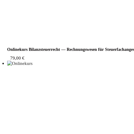
Online­kurs Bilanz­steu­er­recht — Rech­nungs­we­sen für Steuerfachanges
79,00
€