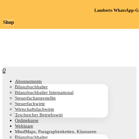
Lamberts WhatsApp-Gr
Shop
0
Abon­ne­ments
Bilanz­buch­hal­ter
Bilanz­buch­hal­ter International
Steu­er­fach­an­ge­stell­te
Steu­er­fach­wir­te
Wirt­schafts­fach­wir­te
Teschni­cher Betriebswirt
Online­kur­se
Web­i­na­re
Mind­Maps, Para­gra­phen­ket­ten, Klausuren
Bilanz­buch­hal­ter