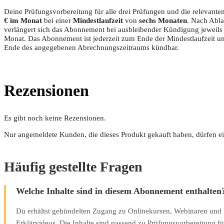
Dei­ne Prü­fungs­vor­be­rei­tung für alle drei Prü­fun­gen und die rele­van­ten
€ im Monat
bei einer
Min­dest­lauf­zeit
von
sechs Mona­ten
. Nach Ablau
ver­län­gert sich das Abon­ne­ment bei aus­blei­ben­der Kün­di­gung jeweil
Monat. Das Abon­ne­ment ist jeder­zeit zum Ende der Min­dest­lauf­zeit 
Ende des ange­ge­be­nen Abrech­nungs­zeit­raums kündbar.
Rezensionen
Es gibt noch keine Rezensionen.
Nur angemeldete Kunden, die dieses Produkt gekauft haben, dürfen e
Häufig gestellte Fragen
Welche Inhalte sind in diesem Abonnement enthalten
Du erhältst gebündelten Zugang zu Onlinekursen, Webinaren un
Erklärvideos. Die Inhalte sind passend zu Prüfungsvorbereitung fü