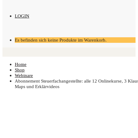
LOGIN
Es befinden sich keine Produkte im Warenkorb.
Home
Shop
Webinare
Abon­ne­ment Steu­er­fach­an­ge­stell­te: alle 12 Online­kur­se, 3 Klau­
Maps und Erklärvideos