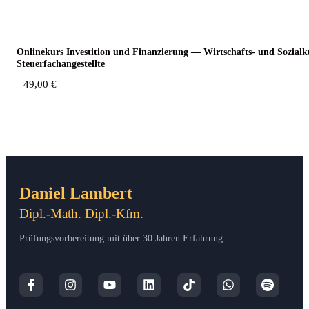
Online­kurs Inves­ti­ti­on und Finan­zie­rung — Wirt­schafts- und Sozi­al­
Steuerfachangestellte
49,00
€
Daniel Lambert
Dipl.-Math. Dipl.-Kfm.
Prüfungsvorbereitung mit über 30 Jahren Erfahrung