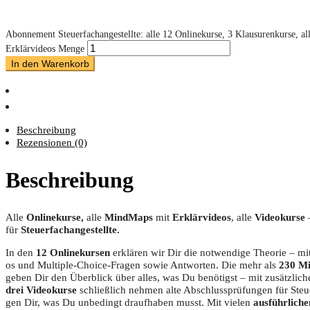
Abonnement Steuerfachangestellte: alle 12 Onlinekurse, 3 Klausurenkurse, 
Erklärvideos Menge
In den Warenkorb
Beschreibung
Rezensionen (0)
Beschreibung
Alle
Online­kur­se,
alle
Mind­Maps
mit
Erklär­vi­de­os
, alle
Video­kur­se
für
Steuerfachangestellte.
In den
12 Online­kur­sen
erklä­ren wir Dir die not­wen­di­ge Theo­rie – mit
os und Mul­ti­ple-Choice-Fra­gen sowie Ant­wor­ten. Die mehr als
230
Mi
geben Dir den Über­blick über alles, was Du benö­tigst – mit zusätz­li­ch
drei Video­kur­se
schließ­lich neh­men alte Abschluss­prü­fun­gen für Steu­er
gen Dir, was Du unbe­dingt drauf­ha­ben musst. Mit vie­len
aus­führ­li­ch