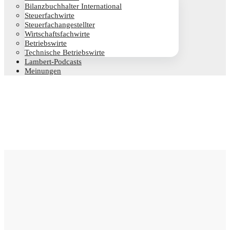
Bilanz­buch­hal­ter International
Steu­er­fach­wir­te
Steu­er­fach­an­ge­stell­ter
Wirt­schafts­fach­wir­te
Betriebs­wir­te
Tech­ni­sche Betriebswirte
Lam­­bert-Pod­­casts
Mei­nun­gen