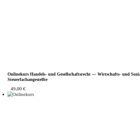
Online­kurs Han­dels- und Gesell­schafts­recht — Wirt­schafts- und Sozi­a
Steuerfachangestellte
49,00
€