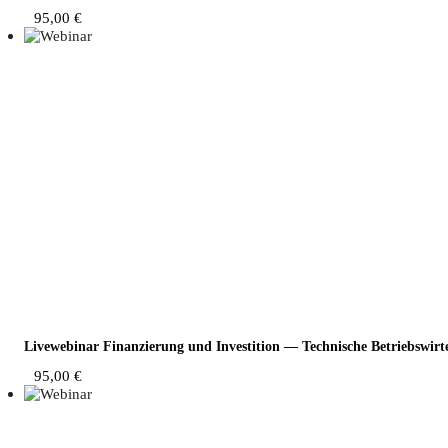
95,00
€
Live­web­i­nar Finan­zie­rung und Inves­ti­ti­on — Tech­ni­sche Betriebs­wi
95,00
€