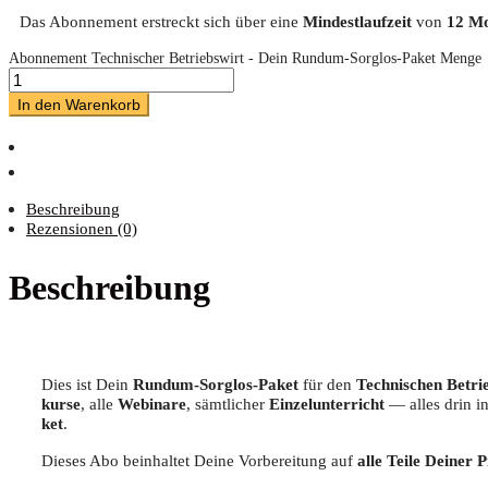
Das Abonnement erstreckt sich über eine
Mindestlaufzeit
von
12 M
Abonnement Technischer Betriebswirt - Dein Rundum-Sorglos-Paket Menge
In den Warenkorb
Beschreibung
Rezensionen (0)
Beschreibung
Dies ist Dein
Rund­um-Sorg­los-Paket
für den
Tech­ni­schen Betrie
kur­se
, alle
Web­i­na­re
, sämt­li­cher
Ein­zel­un­ter­richt
— alles drin i
ket
.
Die­ses Abo beinhal­tet Dei­ne Vor­be­rei­tung auf
alle Tei­le Dei­ner 