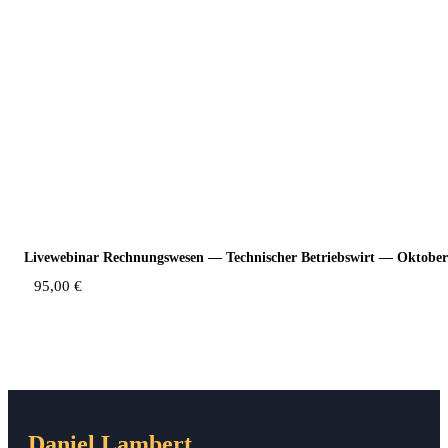
Live­web­i­nar Rech­nungs­we­sen — Tech­ni­scher Betriebs­wirt — Okto­be
95,00
€
Daniel Lambert