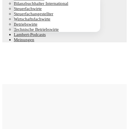
Bilanz­buch­hal­ter International
Steu­er­fach­wir­te
Steu­er­fach­an­ge­stell­ter
Wirt­schafts­fach­wir­te
Betriebs­wir­te
Tech­ni­sche Betriebswirte
Lam­­bert-Pod­­casts
Mei­nun­gen