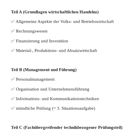
Teil A (Grund­la­gen wirt­schaft­li­chen Handelns)
✅ All­ge­mei­ne Aspek­te der Volks- und Betriebswirtschaft
✅ Rech­nungs­we­sen
✅ Finan­zie­rung und Investition
✅ Material‑, Pro­duk­ti­ons- und Absatzwirtschaft
Teil B (Manage­ment und Führung)
✅ Per­so­nal­ma­nage­ment
✅ Orga­ni­sa­ti­on und Unternehmensführung
✅ Infor­ma­ti­ons- und Kommunikationstechniken
✅ münd­li­che Prü­fung (= 3. Situationsaufgabe)
Teil C (Fach­über­grei­fen­der tech­nik­be­zo­ge­ner Prüfungsteil)