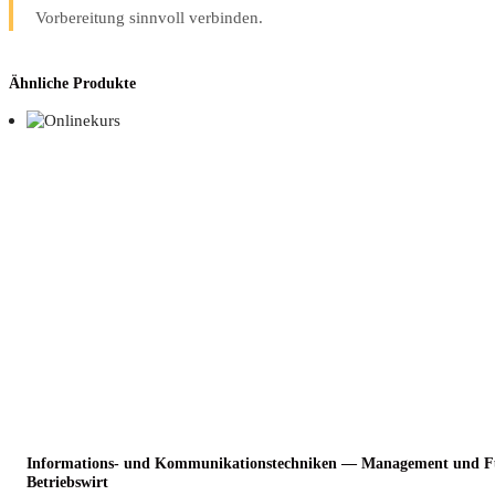
Vorbereitung sinnvoll verbinden.
Ähnliche Produkte
Infor­ma­ti­ons- und Kom­mu­ni­ka­ti­ons­tech­ni­ken — Manage­ment und 
Betriebswirt