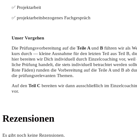
✅ Pro­jekt­ar­beit
✅ pro­jekt­ar­beits­be­zo­ge­nes Fachgespräch
Unser Vor­ge­hen
Die Prü­fungs­vor­be­rei­tung auf die
Tei­le A
und
B
füh­ren wir als We
kurs durch — klei­ne Aus­nah­me für den letz­ten Teil aus Teil B, die 3
hier berei­ten wir Dich indi­vi­du­ell durch Ein­zel­coa­ching vor, we
li­che Prü­fung han­delt, die stets indi­vi­du­ell betrach­tet wer­den so
Rote Fäden) run­den die Vor­be­rei­tung auf die Tei­le A und B ab du
die prü­fungs­re­le­van­ten Themen.
Auf den
Teil C
berei­ten wir dann aus­schließ­lich im Ein­zel­coa­ching
vor.
Rezensionen
Es gibt noch keine Rezensionen.