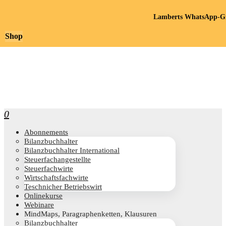
Lamberts WhatsApp-Gr
Shop
0
Abon­ne­ments
Bilanz­buch­hal­ter
Bilanz­buch­hal­ter International
Steu­er­fach­an­ge­stell­te
Steu­er­fach­wir­te
Wirt­schafts­fach­wir­te
Teschni­cher Betriebswirt
Online­kur­se
Web­i­na­re
Mind­Maps, Para­gra­phen­ket­ten, Klausuren
Bilanz­buch­hal­ter