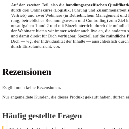
Auf den zwei­ten Teil, also die
hand­lungs­spe­zi­fi­schen Qua­li­fi­ka­t
durch drei Online­kur­se (Logis­tik, Füh­rung und Zusam­men­ar­beit
Ver­trieb) und zwei Web­i­na­re (in Betrieb­li­chem Manage­ment und Inv
rung, betrieb­li­ches Rech­nungs­we­sen und Con­trol­ling) zum Ziel in
ons­auf­ga­ben 1 und 2 und mit Ein­zel­un­ter­richt durch die münd­li­
der Web­i­na­re bie­ten wir immer wie­der auch live an, die ande­ren 
und damit direkt für Dich ver­füg­bar. Spe­zi­ell auf die
münd­li­che 
Dich — wg. der Indi­vi­dua­li­tät der Inhal­te — aus­schließ­lich durch
durch Ein­zel­un­ter­richt, vor.
Rezensionen
Es gibt noch keine Rezensionen.
Nur angemeldete Kunden, die dieses Produkt gekauft haben, dürfen e
Häufig gestellte Fragen