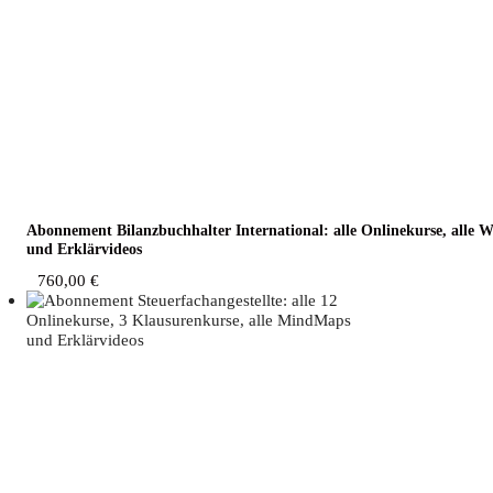
Abon­ne­ment Bilanz­buch­hal­ter Inter­na­tio­nal: alle Online­kur­se, alle 
und Erklärvideos
760,00
€