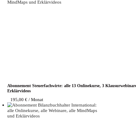
Abon­ne­ment Steu­er­fach­wir­te: alle 13 Online­kur­se, 3 Klau­sur­web­i­n
Erklärvideos
195,00
€
/ Monat