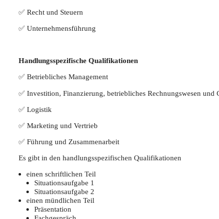
✅ Recht und Steuern
✅ Unter­neh­mens­füh­rung
Hand­lungs­spe­zi­fi­sche Qualifikationen
✅ Betrieb­li­ches Management
✅ Inves­ti­ti­on, Finan­zie­rung, betrieb­li­ches Rech­nungs­we­sen und
✅ Logis­tik
✅ Mar­ke­ting und Vertrieb
✅ Füh­rung und Zusammenarbeit
Es gibt in den hand­lungs­spe­zi­fi­schen Qualifikationen
einen schrift­li­chen Teil
Situa­ti­ons­auf­ga­be 1
Situa­ti­ons­auf­ga­be 2
einen münd­li­chen Teil
Prä­sen­ta­ti­on
Fach­ge­spräch