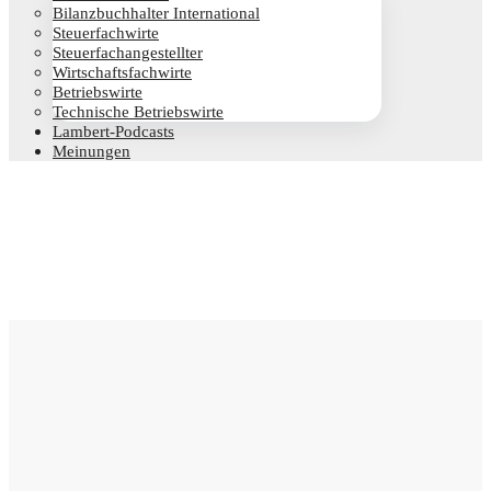
Bilanz­buch­hal­ter International
Steu­er­fach­wir­te
Steu­er­fach­an­ge­stell­ter
Wirt­schafts­fach­wir­te
Betriebs­wir­te
Tech­ni­sche Betriebswirte
Lam­­bert-Pod­­casts
Mei­nun­gen