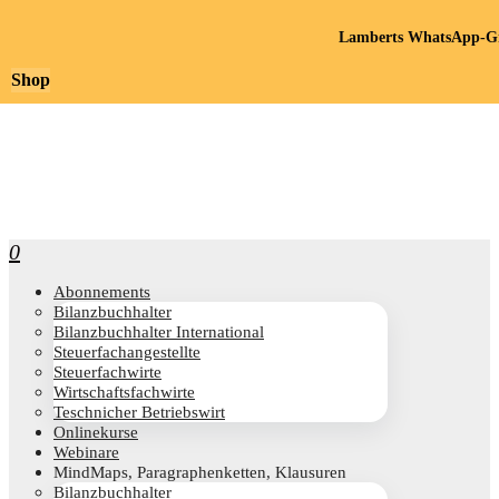
Lamberts WhatsApp-Gr
Shop
0
Abon­ne­ments
Bilanz­buch­hal­ter
Bilanz­buch­hal­ter International
Steu­er­fach­an­ge­stell­te
Steu­er­fach­wir­te
Wirt­schafts­fach­wir­te
Teschni­cher Betriebswirt
Online­kur­se
Web­i­na­re
Mind­Maps, Para­gra­phen­ket­ten, Klausuren
Bilanz­buch­hal­ter