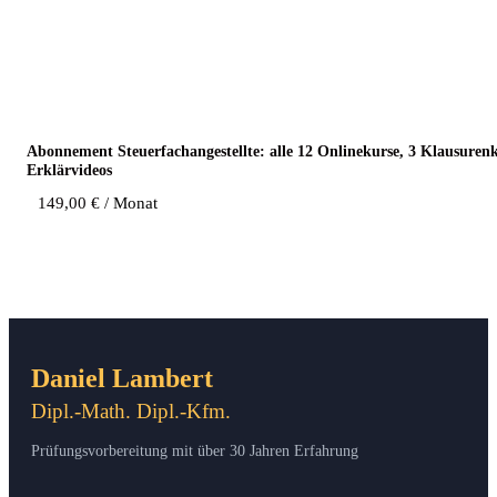
Abon­ne­ment Steu­er­fach­an­ge­stell­te: alle 12 Online­kur­se, 3 Klau­su­re
Erklärvideos
149,00
€
/ Monat
Daniel Lambert
Dipl.-Math. Dipl.-Kfm.
Prüfungsvorbereitung mit über 30 Jahren Erfahrung