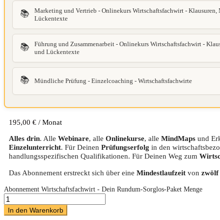
Marketing und Vertrieb - Onlinekurs Wirtschaftsfachwirt - Klausuren
📚
Lückentexte
Führung und Zusammenarbeit - Onlinekurs Wirtschaftsfachwirt - Kla
📚
und Lückentexte
📚
Mündliche Prüfung - Einzelcoaching - Wirtschaftsfachwirte
195,00
€
/ Monat
Alles drin
. Alle
Webinare
, alle
Onlinekurse
, alle
MindMaps
und Erk
Einzelunterricht
. Für Deinen
Prüfungserfolg
in den wirtschaftsbez
handlungsspezifischen Qualifikationen. Für Deinen Weg zum
Wirtsc
Das Abonnement erstreckt sich über eine
Mindestlaufzeit
von
zwölf
Abonnement Wirtschaftsfachwirt - Dein Rundum-Sorglos-Paket Menge
In den Warenkorb