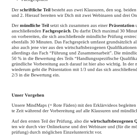
Der
schrift­li­che Teil
besteht aus zwei Klau­su­ren, den sog. bei­den S
und 2. Hier­auf berei­ten wir Dich mit zwei Web­i­na­ren und drei Onl
Der
münd­li­che Teil
setzt sich zusam­men aus einer
Prä­sen­ta­ti­on
u
anschlie­ßen­den
Fach­ge­spräch
. Du darfst Dich maxi­mal 30 Minu­ten
on vor­be­rei­ten, die sich anschlie­ßen­de münd­li­che Prü­fung erstr
eben­falls 30 Minu­ten. Das Fach­ge­spräch umfasst grund­sätz­lich all
also auch jene vier aus den wirt­schafts­be­zo­ge­nen Qua­li­fi­ka­tio­
aller­dings das Fach “Füh­rung und Zusam­men­ar­beit”. Die münd­li­
50 % in die Bewer­tung des Teils “Hand­lungs­spe­zi­fi­sche Qua­li­fi­ka
gründ­li­che Vor­be­rei­tung auch dar­auf ist hier also wich­tig. In der
wie­der­um geht die Prä­sen­ta­ti­on mit 1/3 und das sich anschlie­ßen
2/3 in die Bewer­tung ein.
Unser Vor­ge­hen
Unse­re Mind­Maps (= Rote Fäden) mit den Erklär­vi­de­os beglei­te
te Zeit wäh­rend der Vor­be­rei­tung auf alle Klau­su­ren und münd­li
Auf den ers­ten Teil der Prü­fung, also die
wirt­schafts­be­zo­ge­nen Qu
ten wir durch vier Online­kur­se und drei Web­i­na­re und (für die mö
prü­fung) durch mög­li­chen Ein­zel­un­ter­richt vor.