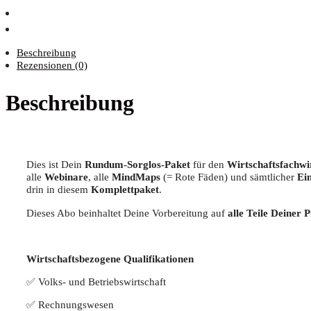
Beschreibung
Rezensionen (0)
Beschreibung
Dies ist Dein
Rund­um-Sorg­los-Paket
für den
Wirt­schafts­fach­wi
alle
Web­i­na­re
, alle
Mind­Maps
(= Rote Fäden) und sämt­li­cher
Ein
drin in die­sem
Kom­plett­pa­ket
.
Die­ses Abo beinhal­tet Dei­ne Vor­be­rei­tung auf
alle Tei­le Dei­ner 
Wirt­schafts­be­zo­ge­ne Qualifikationen
✅ Volks- und Betriebswirtschaft
✅ Rech­nungs­we­sen