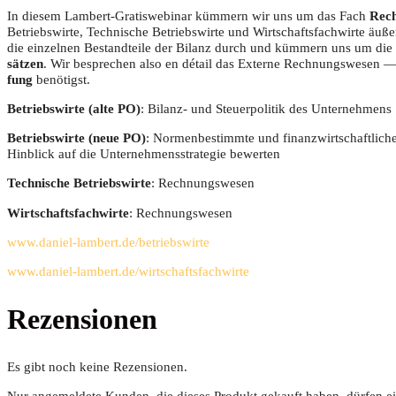
In die­sem Lam­bert-Gra­tis­web­i­nar küm­mern wir uns um das Fach
Rech
Betriebs­wir­te, Tech­ni­sche Betriebs­wir­te und Wirt­schafts­fach­wir­te äuß
die ein­zel­nen Bestand­tei­le der Bilanz durch und küm­mern uns um die
sät­zen
. Wir bespre­chen also en détail das Exter­ne Rech­nungs­we­sen 
fung
benö­tigst.
Betriebs­wir­te (alte PO)
: Bilanz- und Steu­er­po­li­tik des Unternehmens
Betriebs­wir­te (neue PO)
: Nor­men­be­stimm­te und finanz­wirt­schaft­li­c
Hin­blick auf die Unter­neh­mens­stra­te­gie bewerten
Tech­ni­sche Betriebs­wir­te
: Rech­nungs­we­sen
Wirt­schafts­fach­wir­te
: Rech­nungs­we­sen
www.daniel-lambert.de/betriebswirte
www.daniel-lambert.de/wirtschaftsfachwirte
Rezensionen
Es gibt noch keine Rezensionen.
Nur angemeldete Kunden, die dieses Produkt gekauft haben, dürfen e