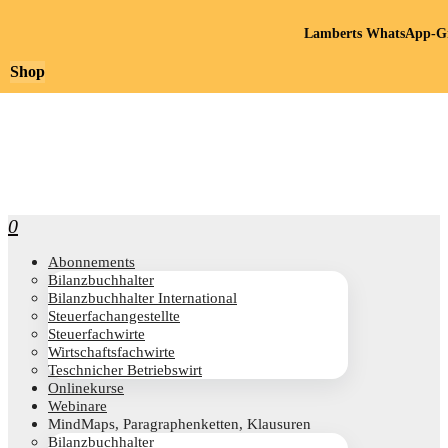
Lamberts WhatsApp-Gr
Shop
0
Abon­ne­ments
Bilanz­buch­hal­ter
Bilanz­buch­hal­ter International
Steu­er­fach­an­ge­stell­te
Steu­er­fach­wir­te
Wirt­schafts­fach­wir­te
Teschni­cher Betriebswirt
Online­kur­se
Web­i­na­re
Mind­Maps, Para­gra­phen­ket­ten, Klausuren
Bilanz­buch­hal­ter