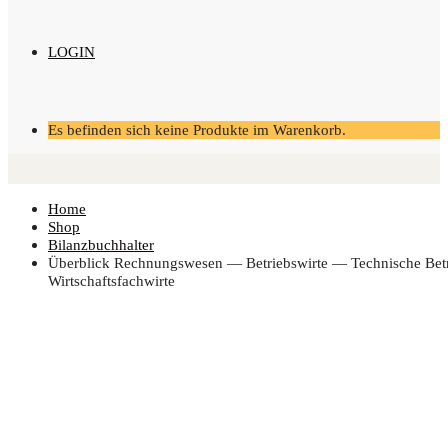
LOGIN
Es befinden sich keine Produkte im Warenkorb.
Home
Shop
Bilanzbuchhalter
Über­blick Rech­nungs­we­sen — Betriebs­wir­te — Tech­ni­sche Betr
Wirtschaftsfachwirte