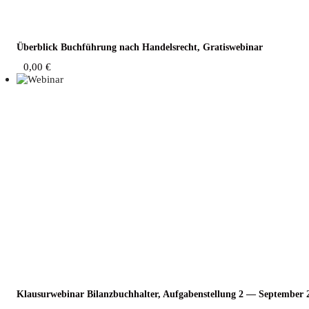
Über­blick Buch­füh­rung nach Han­dels­recht, Gratiswebinar
0,00
€
Klau­sur­web­i­nar Bilanz­buch­hal­ter, Auf­ga­ben­stel­lung 2 — Sep­tem­ber