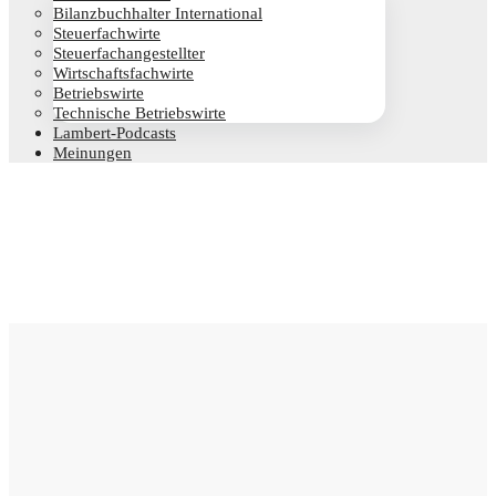
Bilanz­buch­hal­ter International
Steu­er­fach­wir­te
Steu­er­fach­an­ge­stell­ter
Wirt­schafts­fach­wir­te
Betriebs­wir­te
Tech­ni­sche Betriebswirte
Lam­­bert-Pod­­casts
Mei­nun­gen