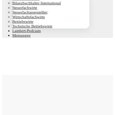
Bilanz­buch­hal­ter International
Steu­er­fach­wir­te
Steu­er­fach­an­ge­stell­ter
Wirt­schafts­fach­wir­te
Betriebs­wir­te
Tech­ni­sche Betriebswirte
Lam­­bert-Pod­­casts
Mei­nun­gen