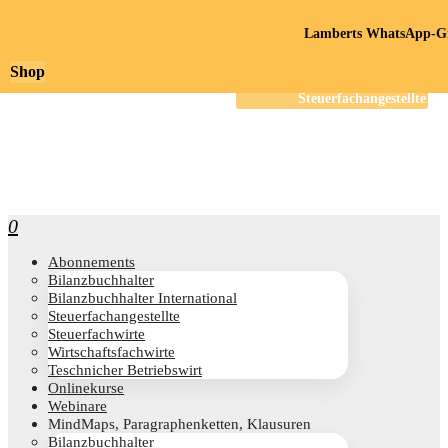
Lamberts WhatsApp-Gr
Shop
0
Abon­ne­ments
Bilanz­buch­hal­ter
Bilanz­buch­hal­ter International
Steu­er­fach­an­ge­stell­te
Steu­er­fach­wir­te
Wirt­schafts­fach­wir­te
Teschni­cher Betriebswirt
Online­kur­se
Web­i­na­re
Mind­Maps, Para­gra­phen­ket­ten, Klausuren
Bilanz­buch­hal­ter