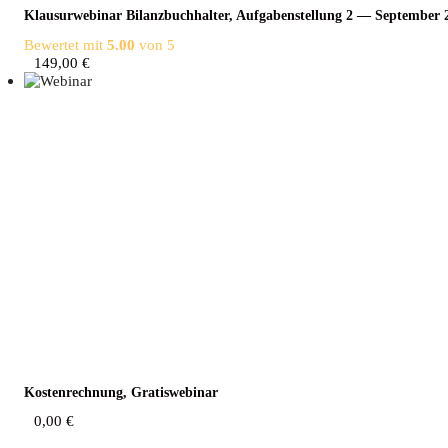
Klau­sur­web­i­nar Bilanz­buch­hal­ter, Auf­ga­ben­stel­lung 2 — Sep­tem­ber
Bewertet mit
5.00
von 5
149,00
€
Kos­ten­rech­nung, Gratiswebinar
0,00
€