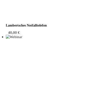
Lam­bert­sches Notfalltelefon
40,00
€