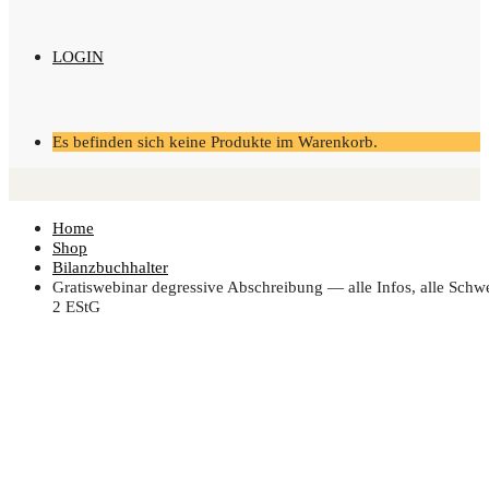
LOGIN
Es befinden sich keine Produkte im Warenkorb.
Home
Shop
Bilanzbuchhalter
Gra­tis­web­i­nar degres­si­ve Abschrei­bung — alle Infos, alle Schwe
2 EStG