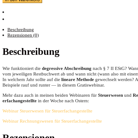
Beschreibung
Rezensionen (0)
Beschreibung
Wie funk­tio­niert die
degres­si­ve Abschrei­bung
nach § 7 II EStG? Wann
vom jewei­li­gen Rest­buch­wert ab und wann nicht (wann also mit einem 
In wel­chem Jahr soll­te auf die
linea­re Metho­de
gewech­selt wer­den? Alle
Bei­spie­le rauf und run­ter — in die­sem Gratiswebinar.
Mehr dazu auch in mei­nen bei­den Web­i­na­ren für
Steu­er­we­sen
und
Re
er­fach­an­ge­stell­te
in der Woche nach Ostern:
Web­i­nar Steu­er­we­sen für Steuerfachangestellte
Web­i­nar Rech­nungs­we­sen für Steuerfachangestellte
Rezensionen