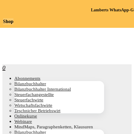
Lamberts WhatsApp-Gr
Shop
0
Abon­ne­ments
Bilanz­buch­hal­ter
Bilanz­buch­hal­ter International
Steu­er­fach­an­ge­stell­te
Steu­er­fach­wir­te
Wirt­schafts­fach­wir­te
Teschni­cher Betriebswirt
Online­kur­se
Web­i­na­re
Mind­Maps, Para­gra­phen­ket­ten, Klausuren
Bilanz­buch­hal­ter