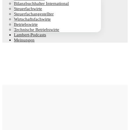
Bilanz­buch­hal­ter International
Steu­er­fach­wir­te
Steu­er­fach­an­ge­stell­ter
Wirt­schafts­fach­wir­te
Betriebs­wir­te
Tech­ni­sche Betriebswirte
Lam­­bert-Pod­­casts
Mei­nun­gen