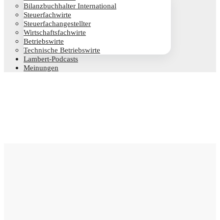
Bilanz­buch­hal­ter International
Steu­er­fach­wir­te
Steu­er­fach­an­ge­stell­ter
Wirt­schafts­fach­wir­te
Betriebs­wir­te
Tech­ni­sche Betriebswirte
Lam­­bert-Pod­­casts
Mei­nun­gen