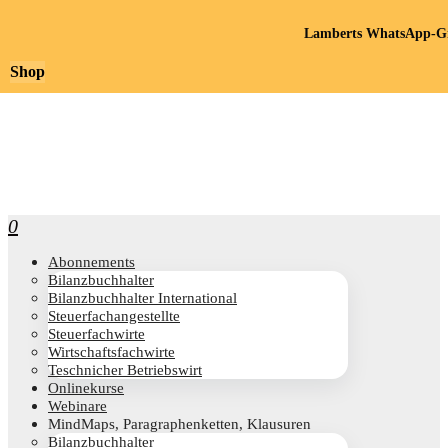
Lamberts WhatsApp-Gr
Shop
0
Abon­ne­ments
Bilanz­buch­hal­ter
Bilanz­buch­hal­ter International
Steu­er­fach­an­ge­stell­te
Steu­er­fach­wir­te
Wirt­schafts­fach­wir­te
Teschni­cher Betriebswirt
Online­kur­se
Web­i­na­re
Mind­Maps, Para­gra­phen­ket­ten, Klausuren
Bilanz­buch­hal­ter