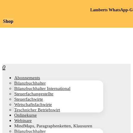
Lamberts WhatsApp-Gr
Shop
0
Abon­ne­ments
Bilanz­buch­hal­ter
Bilanz­buch­hal­ter International
Steu­er­fach­an­ge­stell­te
Steu­er­fach­wir­te
Wirt­schafts­fach­wir­te
Teschni­cher Betriebswirt
Online­kur­se
Web­i­na­re
Mind­Maps, Para­gra­phen­ket­ten, Klausuren
Bilanz­buch­hal­ter