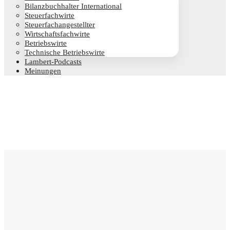
Bilanz­buch­hal­ter International
Steu­er­fach­wir­te
Steu­er­fach­an­ge­stell­ter
Wirt­schafts­fach­wir­te
Betriebs­wir­te
Tech­ni­sche Betriebswirte
Lam­­bert-Pod­­casts
Mei­nun­gen