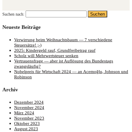
Suchen nach:
Neu­es­te Beiträge
Ver­wir­rung beim Weih­nachts­baum — 7 ver­schie­de­ne
Steuersätze! ;-)
2025: Kin­der­geld rauf, Grund­frei­be­trag rauf
Scholz will Mehr­wert­steu­er senken
Ver­trau­ens­fra­ge — aber ist Auf­lö­sung des Bun­des­tags
zwangsläufig?
Nobel­preis für Wirt­schaft 2024 — an Ace­moğ­lu, John­son und
Robinson
Archiv
Dezember 2024
November 2024
März 2024
November 2023
Oktober 2023
August 2023