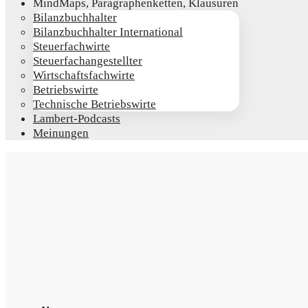
Mind­Maps, Para­gra­phen­ket­ten, Klausuren
Bilanz­buch­hal­ter
Bilanz­buch­hal­ter International
Steu­er­fach­wir­te
Steu­er­fach­an­ge­stell­ter
Wirt­schafts­fach­wir­te
Betriebs­wir­te
Tech­ni­sche Betriebswirte
Lam­­bert-Pod­­casts
Mei­nun­gen