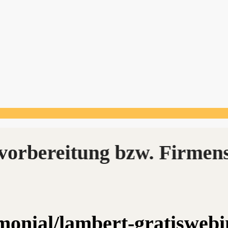
imonial/lambert-gratiswebi