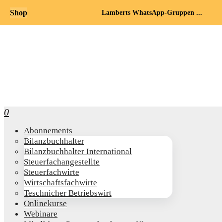
Shop
Lamberts WhatsApp-Gruppen ...
0
Abon­ne­ments
Bilanz­buch­hal­ter
Bilanz­buch­hal­ter International
Steu­er­fach­an­ge­stell­te
Steu­er­fach­wir­te
Wirt­schafts­fach­wir­te
Teschni­cher Betriebswirt
Online­kur­se
Web­i­na­re