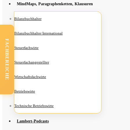
Mind­Maps, Para­gra­phen­ket­ten, Klausuren
Bilanz­buch­hal­ter
Bilanz­buch­hal­ter International
FACHBEREICHE
Steu­er­fach­wir­te
Steu­er­fach­an­ge­stell­ter
Wirt­schafts­fach­wir­te
Betriebs­wir­te
Tech­ni­sche Betriebswirte
Lam­­bert-Pod­­casts