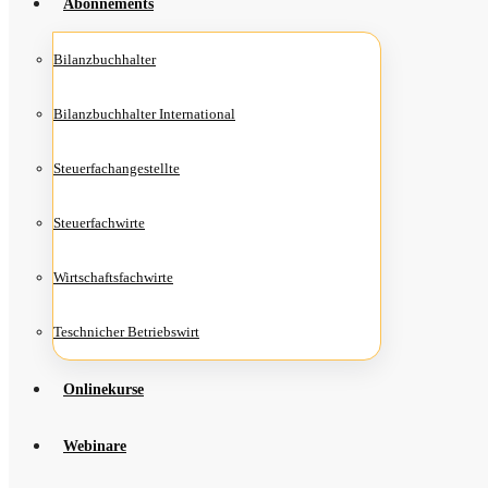
Abon­ne­ments
Bilanz­buch­hal­ter
Bilanz­buch­hal­ter International
Steu­er­fach­an­ge­stell­te
Steu­er­fach­wir­te
Wirt­schafts­fach­wir­te
Teschni­cher Betriebswirt
Online­kur­se
Web­i­na­re