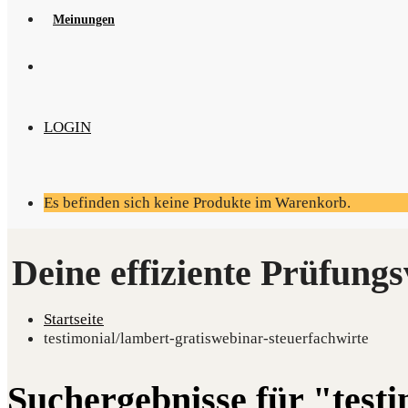
Mei­nun­gen
LOGIN
Es befinden sich keine Produkte im Warenkorb.
Startseite
testimonial/lambert-gratiswebinar-steuerfachwirte
Suchergebnisse für "test