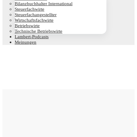
Bilanz­buch­hal­ter International
Steu­er­fach­wir­te
Steu­er­fach­an­ge­stell­ter
Wirt­schafts­fach­wir­te
Betriebs­wir­te
Tech­ni­sche Betriebswirte
Lam­­bert-Pod­­casts
Mei­nun­gen