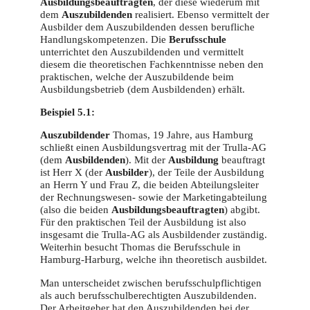
Ausbildungsbeauftragten
, der diese wiederum mit
dem
Auszubildenden
realisiert. Ebenso vermittelt der
Ausbilder dem Auszubildenden dessen berufliche
Handlungskompetenzen. Die
Berufsschule
unterrichtet den Auszubildenden und vermittelt
diesem die theoretischen Fachkenntnisse neben den
praktischen, welche der Auszubildende beim
Ausbildungsbetrieb (dem Ausbildenden) erhält.
Beispiel 5.1:
Auszubildender
Thomas, 19 Jahre, aus Hamburg
schließt einen Ausbildungsvertrag mit der Trulla-AG
(dem
Ausbildenden
). Mit der
Ausbildung
beauftragt
ist Herr X (der
Ausbilder
), der Teile der Ausbildung
an Herrn Y und Frau Z, die beiden Abteilungsleiter
der Rechnungswesen- sowie der Marketingabteilung
(also die beiden
Ausbildungsbeauftragten
) abgibt.
Für den praktischen Teil der Ausbildung ist also
insgesamt die Trulla-AG als Ausbildender zuständig.
Weiterhin besucht Thomas die Berufsschule in
Hamburg-Harburg, welche ihn theoretisch ausbildet.
Man unterscheidet zwischen berufsschulpflichtigen
als auch berufsschulberechtigten Auszubildenden.
Der Arbeitgeber hat den Auszubildenden bei der