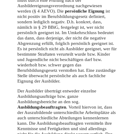
muss durch eine Prüfung nach der
Ausbildereignungsverordnung nachgewiesen
werden (§ 4 AEVO). Die
persönliche Eignung
ist
nicht positiv im Berufsbildungsgesetz definiert,
sondern lediglich negativ. D.h. konkret, dass,
nämlich in § 29 BBiG, festgelegt ist, wer nicht
persönlich geeignet ist. Im Umkehrschluss bedeutet
das dann, dass derjenige, der nicht die negative
Abgrenzung erfüllt, folglich persönlich geeignet ist.
Es ist persönlich nicht als Ausbilder geeignet, wer für
bestimmte Straftaten verurteilt wurde bzw. Kinder
und Jugendliche nicht beschäftigen darf bzw.
wiederholt bzw. schwer gegen das
Berufsbildungsgesetz verstoßen hat. Eine zuständige
Stelle überwacht persönliche als auch fachliche
Eignung der Ausbilder.
Der Ausbilder überträgt entweder einzelne
Ausbildungsaufträge bzw. ganze
Ausbildungsbereiche an den sog.
Ausbildungsbeauftragten
. Vorteil hiervon ist, dass
der Auszubildende unterschiedliche Arbeitsplätze als
auch unterschiedliche Abteilungen kennenlernen
kann. Die Ausbildungsbeauftragten vermitteln ihre
Kenntnisse und Fertigkeiten und sind allerdings
nicht für die Ausbildung direkt verantwortlich. Der