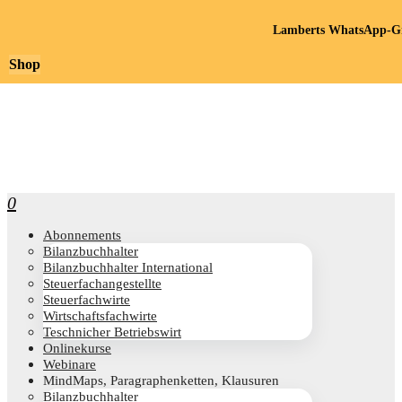
Lamberts WhatsApp-Gr
Shop
0
Abon­ne­ments
Bilanz­buch­hal­ter
Bilanz­buch­hal­ter International
Steu­er­fach­an­ge­stell­te
Steu­er­fach­wir­te
Wirt­schafts­fach­wir­te
Teschni­cher Betriebswirt
Online­kur­se
Web­i­na­re
Mind­Maps, Para­gra­phen­ket­ten, Klausuren
Bilanz­buch­hal­ter