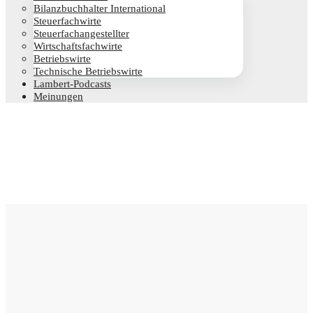
Bilanz­buch­hal­ter International
Steu­er­fach­wir­te
Steu­er­fach­an­ge­stell­ter
Wirt­schafts­fach­wir­te
Betriebs­wir­te
Tech­ni­sche Betriebswirte
Lam­­bert-Pod­­casts
Mei­nun­gen