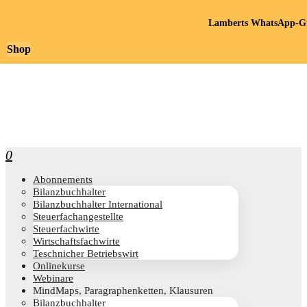
Lamberts WhatsApp-Gr
Shop
0
Abon­ne­ments
Bilanz­buch­hal­ter
Bilanz­buch­hal­ter International
Steu­er­fach­an­ge­stell­te
Steu­er­fach­wir­te
Wirt­schafts­fach­wir­te
Teschni­cher Betriebswirt
Online­kur­se
Web­i­na­re
Mind­Maps, Para­gra­phen­ket­ten, Klausuren
Bilanz­buch­hal­ter