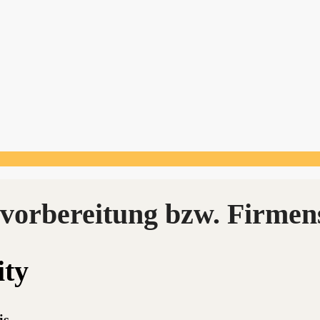
ity
is