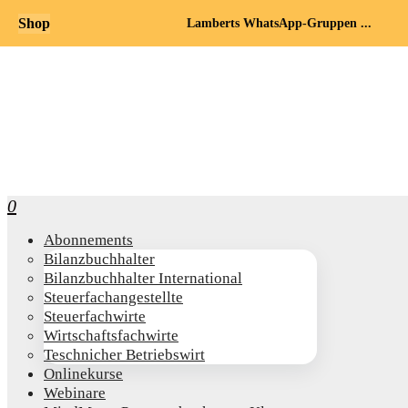
Shop
Lamberts WhatsApp-Gruppen ...
0
Abon­ne­ments
Bilanz­buch­hal­ter
Bilanz­buch­hal­ter International
Steu­er­fach­an­ge­stell­te
Steu­er­fach­wir­te
Wirt­schafts­fach­wir­te
Teschni­cher Betriebswirt
Online­kur­se
Web­i­na­re