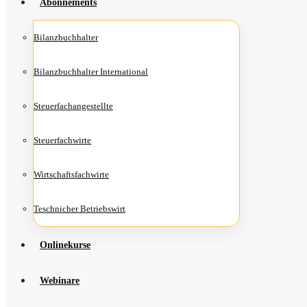
Abon­ne­ments
Bilanz­buch­hal­ter
Bilanz­buch­hal­ter International
Steu­er­fach­an­ge­stell­te
Steu­er­fach­wir­te
Wirt­schafts­fach­wir­te
Teschni­cher Betriebswirt
Online­kur­se
Web­i­na­re