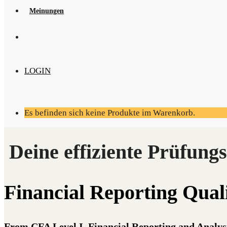
Mei­nun­gen
LOGIN
Es befinden sich keine Produkte im Warenkorb.
Finan­cial Report­ing Qual
From CFA Level I, Financial Reporting and Analys