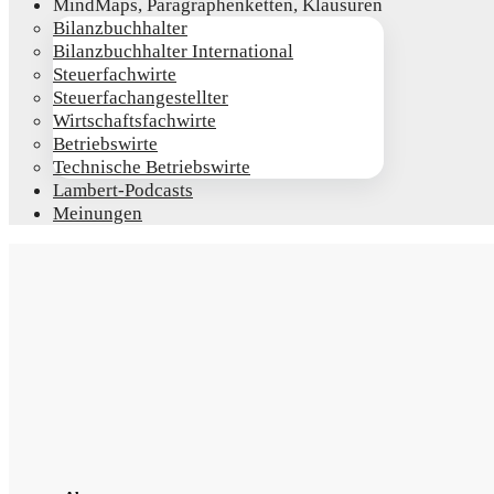
Mind­Maps, Para­gra­phen­ket­ten, Klausuren
Bilanz­buch­hal­ter
Bilanz­buch­hal­ter International
Steu­er­fach­wir­te
Steu­er­fach­an­ge­stell­ter
Wirt­schafts­fach­wir­te
Betriebs­wir­te
Tech­ni­sche Betriebswirte
Lam­­bert-Pod­­casts
Mei­nun­gen