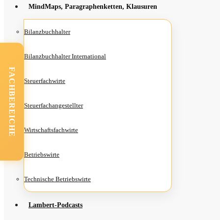
Mind­Maps, Para­gra­phen­ket­ten, Klausuren
Bilanz­buch­hal­ter
Bilanz­buch­hal­ter International
FACHBEREICHE
Steu­er­fach­wir­te
Steu­er­fach­an­ge­stell­ter
Wirt­schafts­fach­wir­te
Betriebs­wir­te
Tech­ni­sche Betriebswirte
Lam­­bert-Pod­­casts