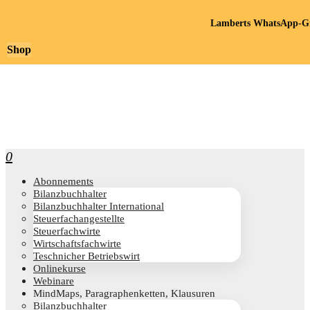
Lamberts WhatsApp-Gr
Shop
0
Abon­ne­ments
Bilanz­buch­hal­ter
Bilanz­buch­hal­ter International
Steu­er­fach­an­ge­stell­te
Steu­er­fach­wir­te
Wirt­schafts­fach­wir­te
Teschni­cher Betriebswirt
Online­kur­se
Web­i­na­re
Mind­Maps, Para­gra­phen­ket­ten, Klausuren
Bilanz­buch­hal­ter