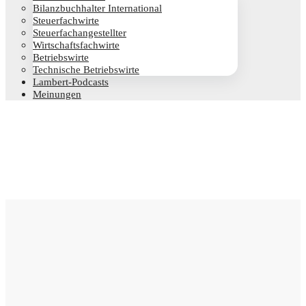
Bilanz­buch­hal­ter International
Steu­er­fach­wir­te
Steu­er­fach­an­ge­stell­ter
Wirt­schafts­fach­wir­te
Betriebs­wir­te
Tech­ni­sche Betriebswirte
Lam­­bert-Pod­­casts
Mei­nun­gen