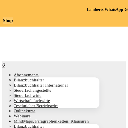
Lamberts WhatsApp-Gr
Shop
0
Abon­ne­ments
Bilanz­buch­hal­ter
Bilanz­buch­hal­ter International
Steu­er­fach­an­ge­stell­te
Steu­er­fach­wir­te
Wirt­schafts­fach­wir­te
Teschni­cher Betriebswirt
Online­kur­se
Web­i­na­re
Mind­Maps, Para­gra­phen­ket­ten, Klausuren
Bilanz­buch­hal­ter