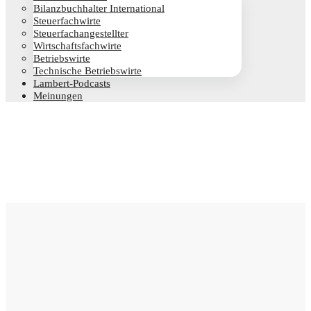
Bilanz­buch­hal­ter International
Steu­er­fach­wir­te
Steu­er­fach­an­ge­stell­ter
Wirt­schafts­fach­wir­te
Betriebs­wir­te
Tech­ni­sche Betriebswirte
Lam­­bert-Pod­­casts
Mei­nun­gen