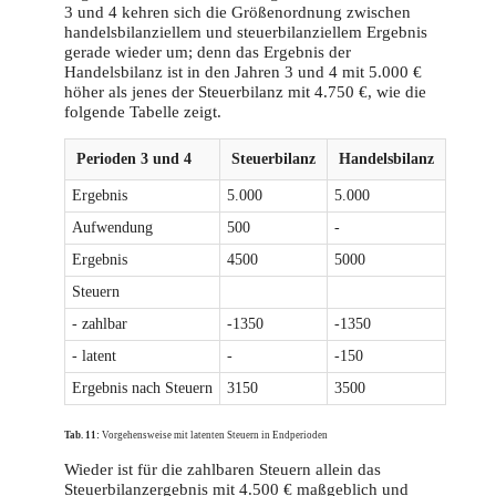
3 und 4 kehren sich die Größenordnung zwischen
handelsbilanziellem und steuerbilanziellem Ergebnis
gerade wieder um; denn das Ergebnis der
Handelsbilanz ist in den Jahren 3 und 4 mit 5.000 €
höher als jenes der Steuerbilanz mit 4.750 €, wie die
folgende Tabelle zeigt.
Perioden 3 und 4
Steuerbilanz
Handelsbilanz
Ergebnis
5.000
5.000
Aufwendung
500
-
Ergebnis
4500
5000
Steuern
- zahlbar
-1350
-1350
- latent
-
-150
Ergebnis nach Steuern
3150
3500
Tab. 11:
Vorgehensweise mit latenten Steuern in Endperioden
Wieder ist für die zahlbaren Steuern allein das
Steuerbilanzergebnis mit 4.500 € maßgeblich und