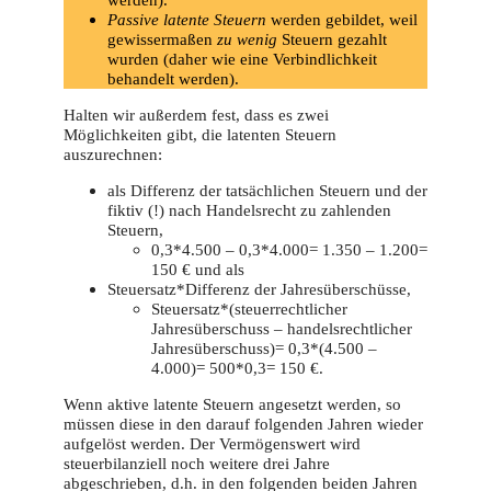
Passive latente Steuern
werden gebildet, weil
gewissermaßen
zu wenig
Steuern gezahlt
wurden (daher wie eine Verbindlichkeit
behandelt werden).
Halten wir außerdem fest, dass es zwei
Möglichkeiten gibt, die latenten Steuern
auszurechnen:
als Differenz der tatsächlichen Steuern und der
fiktiv (!) nach Handelsrecht zu zahlenden
Steuern,
0,3*4.500 – 0,3*4.000= 1.350 – 1.200=
150 € und als
Steuersatz*Differenz der Jahresüberschüsse,
Steuersatz*(steuerrechtlicher
Jahresüberschuss – handelsrechtlicher
Jahresüberschuss)= 0,3*(4.500 –
4.000)= 500*0,3= 150 €.
Wenn aktive latente Steuern angesetzt werden, so
müssen diese in den darauf folgenden Jahren wieder
aufgelöst werden. Der Vermögenswert wird
steuerbilanziell noch weitere drei Jahre
abgeschrieben, d.h. in den folgenden beiden Jahren