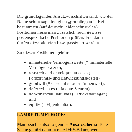
Die grundlegenden Ansatzvorschriften sind, wie der
Name schon sagt, lediglich „grundlegend“. Bei
bestimmten (auf deutsch: leider sehr vielen)
Positionen muss man zusätzlich noch gewisse
postenspezifische Positionen prüfen. Erst dann
dürfen diese aktiviert bzw. passiviert werden.
Zu diesen Positionen gehören
immaterielle Vermögenswerte (= immaterielle
Vermögenswerte),
research and development costs (=
Forschungs- und Entwicklungskosten),
goodwill (= Geschäfts- oder Firmenwert),
deferred taxes (= latente Steuern),
non-financial liabilities (= Rückstellungen)
und
equity (= Eigenkapital).
LAMBERT-METHODE:
Man beachte also folgendes
Ansatzschema
. Eine
Sache gehört dann in eine IFRS-Bilanz, wenn