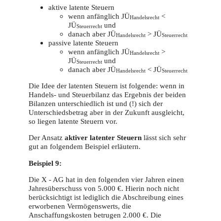
aktive latente Steuern
wenn anfänglich JÜ
<
Handelsrecht
JÜ
und
Steuerrecht
danach aber JÜ
> JÜ
Handelsrecht
Steuerrecht
passive latente Steuern
wenn anfänglich JÜ
>
Handelsrecht
JÜ
und
Steuerrecht
danach aber JÜ
< JÜ
Handelsrecht
Steuerrecht
Die Idee der latenten Steuern ist folgende: wenn in
Handels- und Steuerbilanz das Ergebnis der beiden
Bilanzen unterschiedlich ist und (!) sich der
Unterschiedsbetrag aber in der Zukunft ausgleicht,
so liegen latente Steuern vor.
Der Ansatz
aktiver latenter Steuern
lässt sich sehr
gut an folgendem Beispiel erläutern.
Beispiel 9:
Die X - AG hat in den folgenden vier Jahren einen
Jahresüberschuss von 5.000 €. Hierin noch nicht
berücksichtigt ist lediglich die Abschreibung eines
erworbenen Vermögenswerts, die
Anschaffungskosten betrugen 2.000 €. Die