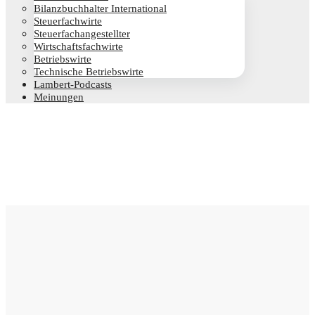
Bilanz­buch­hal­ter International
Steu­er­fach­wir­te
Steu­er­fach­an­ge­stell­ter
Wirt­schafts­fach­wir­te
Betriebs­wir­te
Tech­ni­sche Betriebswirte
Lam­­bert-Pod­­casts
Mei­nun­gen