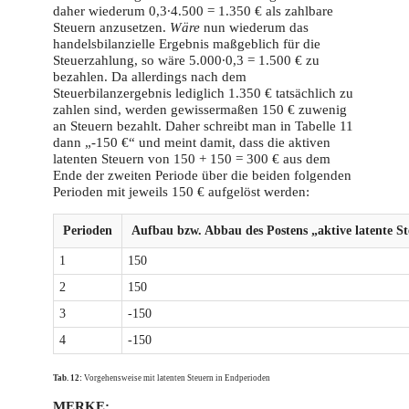
daher wiederum 0,3∙4.500 = 1.350 € als zahlbare
Steuern anzusetzen.
Wäre
nun wiederum das
handelsbilanzielle Ergebnis maßgeblich für die
Steuerzahlung, so wäre 5.000∙0,3 = 1.500 € zu
bezahlen. Da allerdings nach dem
Steuerbilanzergebnis lediglich 1.350 € tatsächlich zu
zahlen sind, werden gewissermaßen 150 € zuwenig
an Steuern bezahlt. Daher schreibt man in Tabelle 11
dann „-150 €“ und meint damit, dass die aktiven
latenten Steuern von 150 + 150 = 300 € aus dem
Ende der zweiten Periode über die beiden folgenden
Perioden mit jeweils 150 € aufgelöst werden:
Perioden
Aufbau bzw. Abbau des Postens „aktive latente S
1
150
2
150
3
-150
4
-150
Tab. 12:
Vorgehensweise mit latenten Steuern in Endperioden
MERKE: