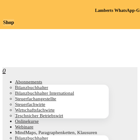
Lamberts WhatsApp-Gr
Shop
0
Abon­ne­ments
Bilanz­buch­hal­ter
Bilanz­buch­hal­ter International
Steu­er­fach­an­ge­stell­te
Steu­er­fach­wir­te
Wirt­schafts­fach­wir­te
Teschni­cher Betriebswirt
Online­kur­se
Web­i­na­re
Mind­Maps, Para­gra­phen­ket­ten, Klausuren
Bilanz­buch­hal­ter