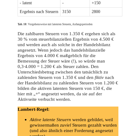
- latent
-
+150
Ergebnis nach Steuern
3150
2800
Tab. 10:
Vorgehensweise mit latenten Steuern, Anfangsperioden
Die zahlbaren Steuern von 1.350 € ergehen sich als
30 % vom steuerbilanziellen Ergebnis von 4.500 €
und werden auch als solche in der Handelsbilanz
angesetzt. Wenn jedoch das handelsbilanzielle
Ergebnis von 4.000 € maßgeblich für die
Bemessung der Steuer wäre (!), so würde man
0,3∙4.000 = 1.200 € als Steuer zahlen. Den
Unterschiedsbetrag zwischen den tatsächlich zu
zahlenden Steuern von 1.350 € und den
fiktiv
nach
der Handelsbilanz zu zahlenden Steuern von 1.200 €
bilden die aktiven latenten Steuern von 150 €, die
hier mit „+“ angesetzt werden, da sie auf der
Aktivseite verbucht werden.
Lambert-Regel:
Aktive latente Steuern
werden gebildet, weil
gewissermaßen
zuviel
Steuern gezahlt wurden
(und also ähnlich einer Forderung angesetzt
werden).