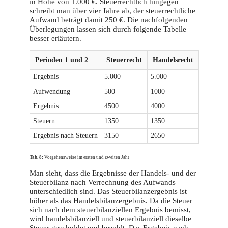
in Höhe von 1.000 €. Steuerrechtlich hingegen
schreibt man über vier Jahre ab, der steuerrechtliche
Aufwand beträgt damit 250 €. Die nachfolgenden
Überlegungen lassen sich durch folgende Tabelle
besser erläutern.
Perioden 1 und 2
Steuerrecht
Handelsrecht
Ergebnis
5.000
5.000
Aufwendung
500
1000
Ergebnis
4500
4000
Steuern
1350
1350
Ergebnis nach Steuern
3150
2650
Tab. 8:
Vorgehensweise im ersten und zweiten Jahr
Man sieht, dass die Ergebnisse der Handels- und der
Steuerbilanz nach Verrechnung des Aufwands
unterschiedlich sind. Das Steuerbilanzergebnis ist
höher als das Handelsbilanzergebnis. Da die Steuer
sich nach dem steuerbilanziellen Ergebnis bemisst,
wird handelsbilanziell und steuerbilanziell dieselbe
Steuer geschuldet und bezahlt. Das Ergebnis nach