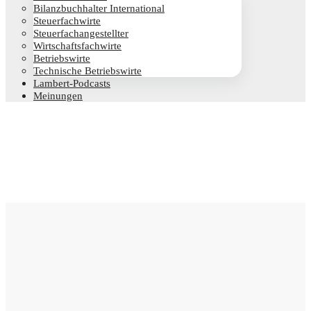
Bilanz­buch­hal­ter International
Steu­er­fach­wir­te
Steu­er­fach­an­ge­stell­ter
Wirt­schafts­fach­wir­te
Betriebs­wir­te
Tech­ni­sche Betriebswirte
Lam­­bert-Pod­­casts
Mei­nun­gen