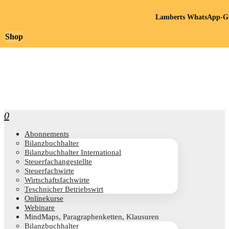
Lamberts WhatsApp-Gr
Shop
0
Abon­ne­ments
Bilanz­buch­hal­ter
Bilanz­buch­hal­ter International
Steu­er­fach­an­ge­stell­te
Steu­er­fach­wir­te
Wirt­schafts­fach­wir­te
Teschni­cher Betriebswirt
Online­kur­se
Web­i­na­re
Mind­Maps, Para­gra­phen­ket­ten, Klausuren
Bilanz­buch­hal­ter