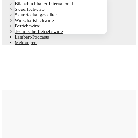
Bilanz­buch­hal­ter International
Steu­er­fach­wir­te
Steu­er­fach­an­ge­stell­ter
Wirt­schafts­fach­wir­te
Betriebs­wir­te
Tech­ni­sche Betriebswirte
Lam­­bert-Pod­­casts
Mei­nun­gen