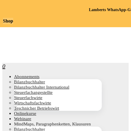
Lamberts WhatsApp-Gr
Shop
0
Abon­ne­ments
Bilanz­buch­hal­ter
Bilanz­buch­hal­ter International
Steu­er­fach­an­ge­stell­te
Steu­er­fach­wir­te
Wirt­schafts­fach­wir­te
Teschni­cher Betriebswirt
Online­kur­se
Web­i­na­re
Mind­Maps, Para­gra­phen­ket­ten, Klausuren
Bilanz­buch­hal­ter