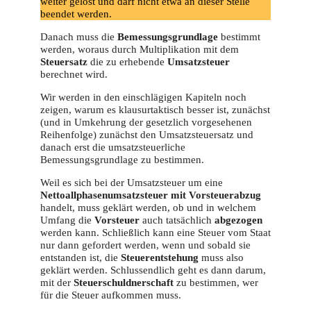
weiter gelöst und darf nicht etwa an dieser Stelle
beendet werden.
Danach muss die
Bemessungsgrundlage
bestimmt
werden, woraus durch Multiplikation mit dem
Steuersatz
die zu erhebende
Umsatzsteuer
berechnet wird.
Wir werden in den einschlägigen Kapiteln noch
zeigen, warum es klausurtaktisch besser ist, zunächst
(und in Umkehrung der gesetzlich vorgesehenen
Reihenfolge) zunächst den Umsatzsteuersatz und
danach erst die umsatzsteuerliche
Bemessungsgrundlage zu bestimmen.
Weil es sich bei der Umsatzsteuer um eine
Nettoallphasenumsatzsteuer mit Vorsteuerabzug
handelt, muss geklärt werden, ob und in welchem
Umfang die
Vorsteuer
auch tatsächlich
abgezogen
werden kann. Schließlich kann eine Steuer vom Staat
nur dann gefordert werden, wenn und sobald sie
entstanden ist, die
Steuerentstehung
muss also
geklärt werden. Schlussendlich geht es dann darum,
mit der
Steuerschuldnerschaft
zu bestimmen, wer
für die Steuer aufkommen muss.