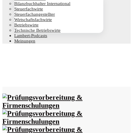
Bilanz­buch­hal­ter International
Steu­er­fach­wir­te
Steu­er­fach­an­ge­stell­ter
Wirt­schafts­fach­wir­te
Betriebs­wir­te
Tech­ni­sche Betriebswirte
Lam­­bert-Pod­­casts
Mei­nun­gen