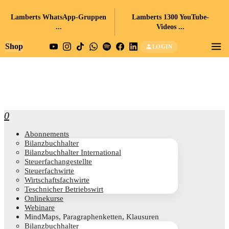
Lamberts WhatsApp-Gruppen
Lamberts 1300 YouTube-
...
Videos ...
Shop
LOGIN
0
Abon­ne­ments
Bilanz­buch­hal­ter
Bilanz­buch­hal­ter International
Steu­er­fach­an­ge­stell­te
Steu­er­fach­wir­te
Wirt­schafts­fach­wir­te
Teschni­cher Betriebswirt
Online­kur­se
Web­i­na­re
Mind­Maps, Para­gra­phen­ket­ten, Klausuren
Bilanz­buch­hal­ter