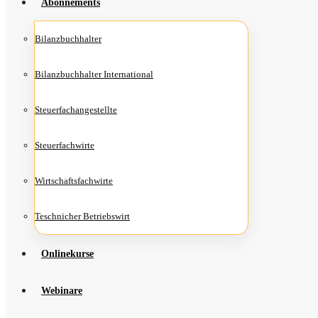
Abon­ne­ments
Bilanz­buch­hal­ter
Bilanz­buch­hal­ter International
Steu­er­fach­an­ge­stell­te
Steu­er­fach­wir­te
Wirt­schafts­fach­wir­te
Teschni­cher Betriebswirt
Online­kur­se
Web­i­na­re