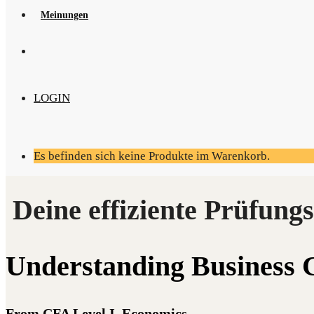
Mei­nun­gen
LOGIN
Es befinden sich keine Produkte im Warenkorb.
Under­stan­ding Busi­ness 
From CFA Level I, Economics