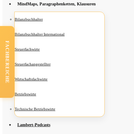
Mind­Maps, Para­gra­phen­ket­ten, Klausuren
Bilanz­buch­hal­ter
Bilanz­buch­hal­ter International
FACHBEREICHE
Steu­er­fach­wir­te
Steu­er­fach­an­ge­stell­ter
Wirt­schafts­fach­wir­te
Betriebs­wir­te
Tech­ni­sche Betriebswirte
Lam­­bert-Pod­­casts