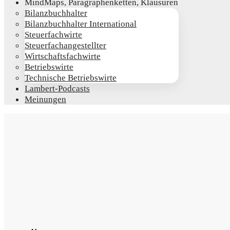
Mind­Maps, Para­gra­phen­ket­ten, Klausuren
Bilanz­buch­hal­ter
Bilanz­buch­hal­ter International
Steu­er­fach­wir­te
Steu­er­fach­an­ge­stell­ter
Wirt­schafts­fach­wir­te
Betriebs­wir­te
Tech­ni­sche Betriebswirte
Lam­­bert-Pod­­casts
Mei­nun­gen