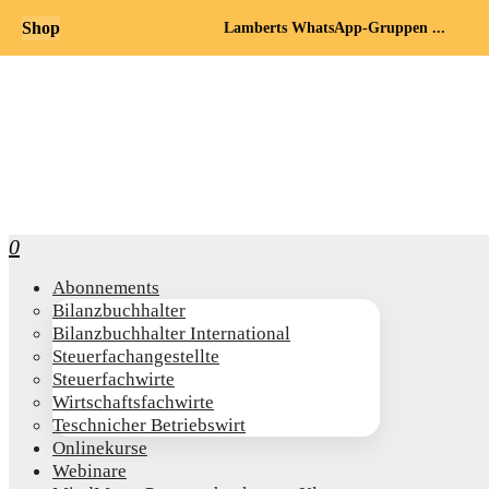
Shop
Lamberts WhatsApp-Gruppen ...
0
Abon­ne­ments
Bilanz­buch­hal­ter
Bilanz­buch­hal­ter International
Steu­er­fach­an­ge­stell­te
Steu­er­fach­wir­te
Wirt­schafts­fach­wir­te
Teschni­cher Betriebswirt
Online­kur­se
Web­i­na­re