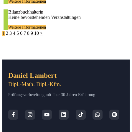
Weitere Informationen
Bilanzbuchhalterin
Keine bevorstehenden Veranstaltungen
Weitere Informationen
1
2
3
4
5
6
7
8
9
10
>
Daniel Lambert
Dipl.-Math. Dipl.-Kfm.
Prüfungsvorbereitung mit über 30 Jahren Erfahrung