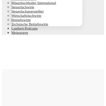
Bilanz­buch­hal­ter International
Steu­er­fach­wir­te
Steu­er­fach­an­ge­stell­ter
Wirt­schafts­fach­wir­te
Betriebs­wir­te
Tech­ni­sche Betriebswirte
Lam­­bert-Pod­­casts
Mei­nun­gen