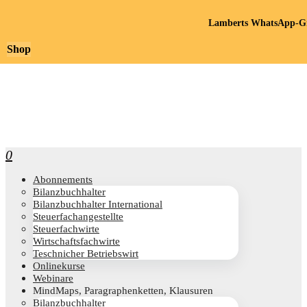
Lamberts WhatsApp-Gr
Shop
0
Abon­ne­ments
Bilanz­buch­hal­ter
Bilanz­buch­hal­ter International
Steu­er­fach­an­ge­stell­te
Steu­er­fach­wir­te
Wirt­schafts­fach­wir­te
Teschni­cher Betriebswirt
Online­kur­se
Web­i­na­re
Mind­Maps, Para­gra­phen­ket­ten, Klausuren
Bilanz­buch­hal­ter