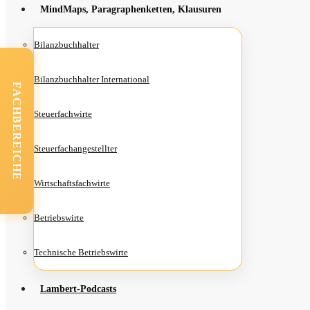
Mind­Maps, Para­gra­phen­ket­ten, Klausuren
Bilanz­buch­hal­ter
Bilanz­buch­hal­ter International
FACHBEREICHE
Steu­er­fach­wir­te
Steu­er­fach­an­ge­stell­ter
Wirt­schafts­fach­wir­te
Betriebs­wir­te
Tech­ni­sche Betriebswirte
Lam­­bert-Pod­­casts