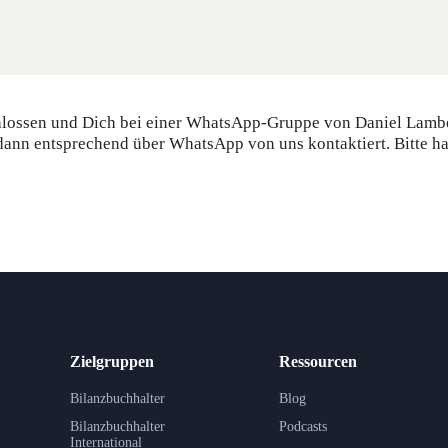
chlos­sen und Dich bei einer Whats­App-Grup­pe von Dani­el Lam­be
dann ent­spre­chend über Whats­App von uns kon­tak­tiert. Bit­te
Zielgruppen
Ressourcen
Bilanzbuchhalter
Blog
Bilanzbuchhalter
Podcasts
International