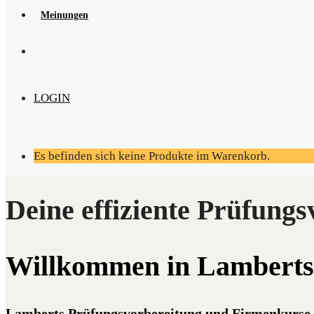
Mei­nun­gen
LOGIN
Es befinden sich keine Produkte im Warenkorb.
Will­kom­men in Lam­ber
Lamberts Prüfungsvorbereitung und Firmenkurse