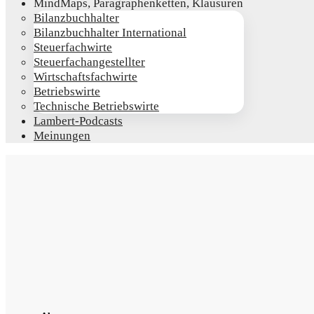
Mind­Maps, Para­gra­phen­ket­ten, Klausuren
Bilanz­buch­hal­ter
Bilanz­buch­hal­ter International
Steu­er­fach­wir­te
Steu­er­fach­an­ge­stell­ter
Wirt­schafts­fach­wir­te
Betriebs­wir­te
Tech­ni­sche Betriebswirte
Lam­­bert-Pod­­casts
Mei­nun­gen