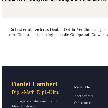
Du hast erfolg­reich das Dou­ble-Opt-In-Ver­fah­ren abge­s
men Dich sobald als mög­lich in die Grup­pe auf. Du wirst 
Daniel Lambert
Produkte
Dipl.-Math. Dipl.-Kfm.
Abonnements
Prüfungsvorbereitung mit über 30
Onlinekurse
Jahren Erfahrung