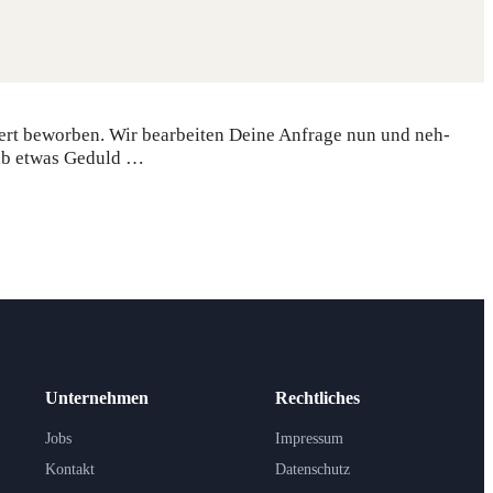
rt bewor­ben. Wir bear­bei­ten Dei­ne Anfra­ge nun und neh­
 hab etwas Geduld …
Unternehmen
Rechtliches
Jobs
Impressum
Kontakt
Datenschutz