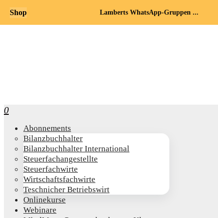
Shop
Lamberts WhatsApp-Gruppen ...
0
Abon­ne­ments
Bilanz­buch­hal­ter
Bilanz­buch­hal­ter International
Steu­er­fach­an­ge­stell­te
Steu­er­fach­wir­te
Wirt­schafts­fach­wir­te
Teschni­cher Betriebswirt
Online­kur­se
Web­i­na­re