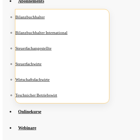
Abon­ne­ments
Bilanz­buch­hal­ter
Bilanz­buch­hal­ter International
Steu­er­fach­an­ge­stell­te
Steu­er­fach­wir­te
Wirt­schafts­fach­wir­te
Teschni­cher Betriebswirt
Online­kur­se
Web­i­na­re