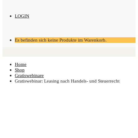
LOGIN
Es befinden sich keine Produkte im Warenkorb.
Home
Shop
Gratiswebinare
Gra­tis­web­i­nar: Lea­sing nach Han­dels- und Steuerrecht