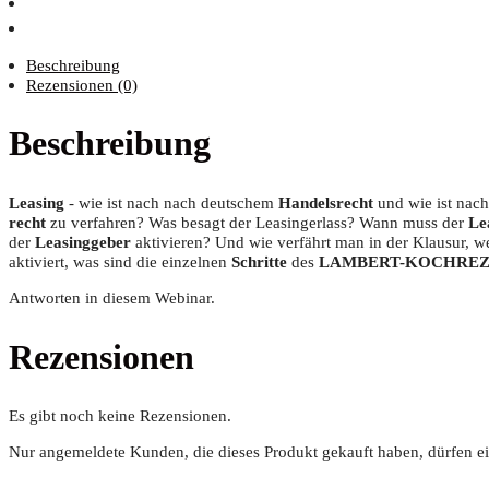
Beschreibung
Rezensionen (0)
Beschreibung
Lea­sing
- wie ist nach nach deut­schem
Han­dels­recht
und wie ist nac
recht
zu ver­fah­ren? Was besagt der Lea­sing­er­lass? Wann muss der
Le
der
Lea­sing­ge­ber
akti­vie­ren? Und wie ver­fährt man in der Klau­sur, w
akti­viert, was sind die ein­zel­nen
Schrit­te
des
LAMBERT-KOCHREZ
Ant­wor­ten in die­sem Webinar.
Rezensionen
Es gibt noch keine Rezensionen.
Nur angemeldete Kunden, die dieses Produkt gekauft haben, dürfen e