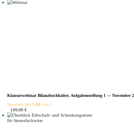
Klau­sur­web­i­nar Bilanz­buch­hal­ter, Auf­ga­ben­stel­lung 1 — Novem­ber 
Bewertet mit
5.00
von 5
149,00
€