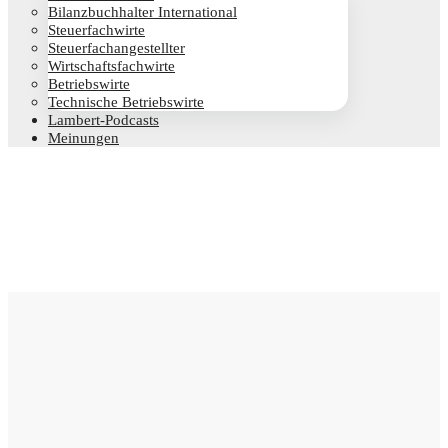
Bilanz­buch­hal­ter International
Steu­er­fach­wir­te
Steu­er­fach­an­ge­stell­ter
Wirt­schafts­fach­wir­te
Betriebs­wir­te
Tech­ni­sche Betriebswirte
Lam­­bert-Pod­­casts
Mei­nun­gen