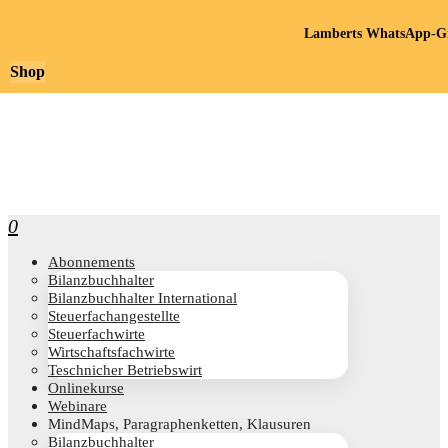
Lamberts WhatsApp-Gr
Shop
0
Abon­ne­ments
Bilanz­buch­hal­ter
Bilanz­buch­hal­ter International
Steu­er­fach­an­ge­stell­te
Steu­er­fach­wir­te
Wirt­schafts­fach­wir­te
Teschni­cher Betriebswirt
Online­kur­se
Web­i­na­re
Mind­Maps, Para­gra­phen­ket­ten, Klausuren
Bilanz­buch­hal­ter