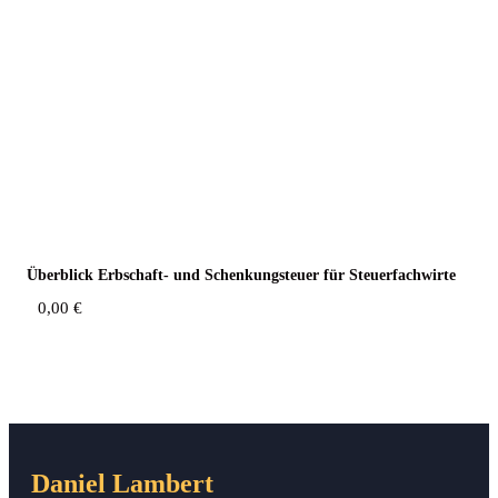
Über­blick Erb­schaft- und Schen­kung­steu­er für Steuerfachwirte
0,00
€
Daniel Lambert