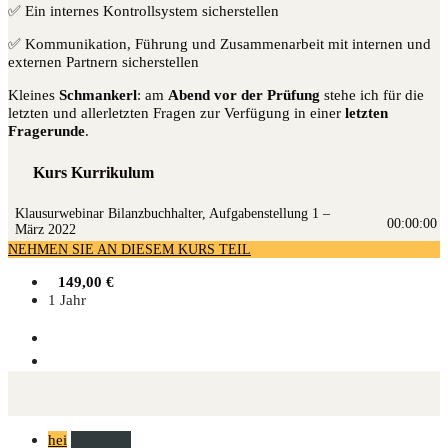
✅ Ein internes Kontrollsystem sicherstellen
✅ Kommunikation, Führung und Zusammenarbeit mit internen und
externen Partnern sicherstellen
Kleines
Schmankerl
: am
Abend vor der Prüfung
stehe ich für die
letzten und allerletzten Fragen zur Verfügung in einer
letzten
Fragerunde
.
Kurs Kurrikulum
Klau­sur­web­i­nar Bilanz­buch­hal­ter, Auf­ga­ben­stel­lung 1 –
00:00:00
März 2022
NEHMEN SIE AN DIESEM KURS TEIL
149,00
€
1 Jahr
hei