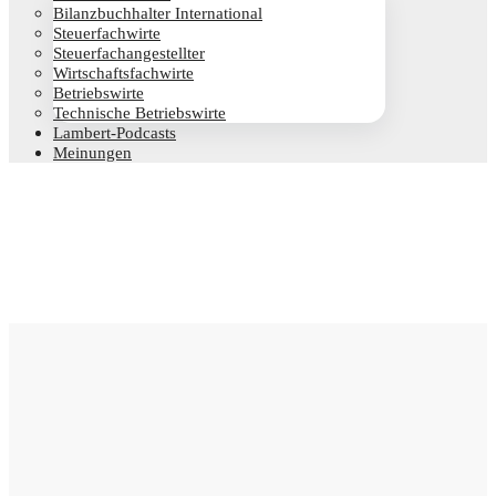
Bilanz­buch­hal­ter International
Steu­er­fach­wir­te
Steu­er­fach­an­ge­stell­ter
Wirt­schafts­fach­wir­te
Betriebs­wir­te
Tech­ni­sche Betriebswirte
Lam­­bert-Pod­­casts
Mei­nun­gen