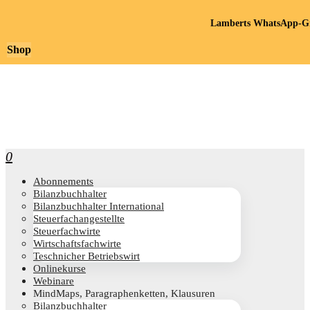
Lamberts WhatsApp-Gr
Shop
0
Abon­ne­ments
Bilanz­buch­hal­ter
Bilanz­buch­hal­ter International
Steu­er­fach­an­ge­stell­te
Steu­er­fach­wir­te
Wirt­schafts­fach­wir­te
Teschni­cher Betriebswirt
Online­kur­se
Web­i­na­re
Mind­Maps, Para­gra­phen­ket­ten, Klausuren
Bilanz­buch­hal­ter