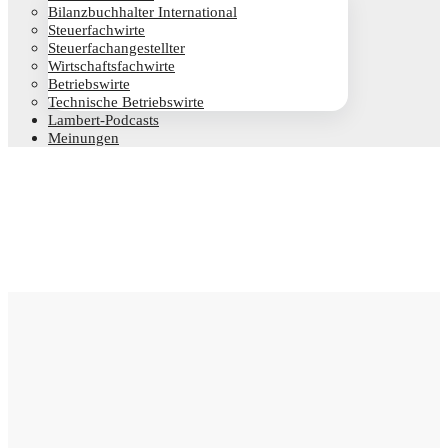
Bilanz­buch­hal­ter International
Steu­er­fach­wir­te
Steu­er­fach­an­ge­stell­ter
Wirt­schafts­fach­wir­te
Betriebs­wir­te
Tech­ni­sche Betriebswirte
Lam­­bert-Pod­­casts
Mei­nun­gen