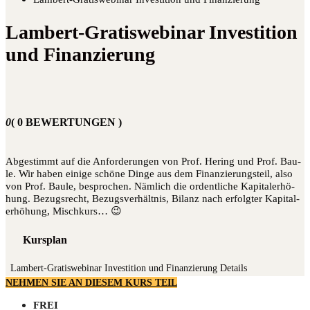
Lambert-Gratiswebinar Investition
und Finanzierung
0
( 0 BEWERTUNGEN )
Abge­stimmt auf die Anfor­de­run­gen von Prof. Hering und Prof. Bau­
le. Wir haben eini­ge schö­ne Din­ge aus dem Finan­zie­rungs­teil, also
von Prof. Bau­le, bespro­chen. Näm­lich die ordent­li­che Kapi­tal­erhö­
hung. Bezugs­recht, Bezugs­ver­hält­nis, Bilanz nach erfolg­ter Kapi­tal­
erhö­hung, Mischkurs… 😉
Kursplan
Lam­bert-Gra­tis­web­i­nar Inves­ti­ti­on und Finanzierung
Details
NEHMEN SIE AN DIESEM KURS TEIL
FREI