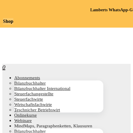
Lamberts WhatsApp-Gr
Shop
0
Abon­ne­ments
Bilanz­buch­hal­ter
Bilanz­buch­hal­ter International
Steu­er­fach­an­ge­stell­te
Steu­er­fach­wir­te
Wirt­schafts­fach­wir­te
Teschni­cher Betriebswirt
Online­kur­se
Web­i­na­re
Mind­Maps, Para­gra­phen­ket­ten, Klausuren
Bilanz­buch­hal­ter