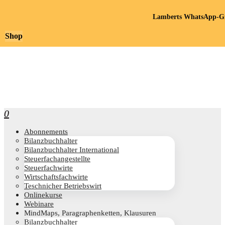
Lamberts WhatsApp-Gr
Shop
0
Abon­ne­ments
Bilanz­buch­hal­ter
Bilanz­buch­hal­ter International
Steu­er­fach­an­ge­stell­te
Steu­er­fach­wir­te
Wirt­schafts­fach­wir­te
Teschni­cher Betriebswirt
Online­kur­se
Web­i­na­re
Mind­Maps, Para­gra­phen­ket­ten, Klausuren
Bilanz­buch­hal­ter