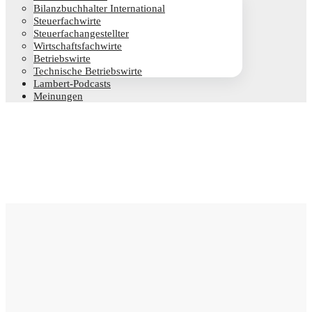
Bilanz­buch­hal­ter International
Steu­er­fach­wir­te
Steu­er­fach­an­ge­stell­ter
Wirt­schafts­fach­wir­te
Betriebs­wir­te
Tech­ni­sche Betriebswirte
Lam­­bert-Pod­­casts
Mei­nun­gen