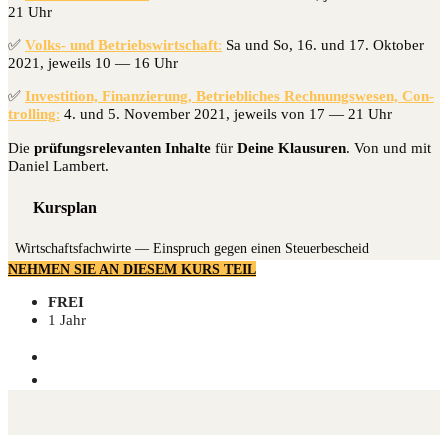
21 Uhr
✅
Volks- und Betriebs­wirt­schaft
:
Sa und So, 16. und 17. Okto­ber
2021, jeweils 10 — 16 Uhr
✅
Inves­ti­ti­on, Finan­zie­rung, Betrieb­li­ches Rech­nungs­we­sen, Con­
trol­ling
:
4. und 5. Novem­ber 2021, jeweils von 17 — 21 Uhr
Die
prü­fungs­re­le­van­ten Inhal­te
für
Dei­ne Klau­su­ren
. Von und mit
Dani­el Lambert.
Kursplan
Wirt­schafts­fach­wir­te — Ein­spruch gegen einen Steuerbescheid
NEHMEN SIE AN DIESEM KURS TEIL
FREI
1 Jahr