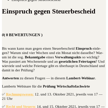
Einspruch gegen Steuerbescheid
0
( 0 BEWERTUNGEN )
Bis wann kann man gegen einen Steu­er­be­scheid
Ein­spruch
ein­le­
gen? War­um sind vier Wochen und ein Monat nicht das­sel­be? War­
um ist die sog.
Bekannt­ga­be
eines
Ver­wal­tungs­akts
so wich­tig?
Was pas­siert am Wochen­en­de und an
gesetz­li­chen Fei­er­ta­gen
? Und
wie­vie­le und wel­che Fei­er­ta­ge gibt es über­haupt in Deutsch­land und
damit in der Prüfung?
Ant­wor­ten
zu die­sen Fra­gen — in die­sem
Lam­bert-Web­i­nar
.
Lam­berts Web­i­na­re für die
Prü­fung Wirtschaftsfachwirte
✅
Rech­nungs­we­sen:
12. und 13. Okto­ber 2021, jeweils von 17 —
21 Uhr
✅
Recht und Steu­ern
:
14. und 15. Okto­ber 2021, jeweils von 17 —