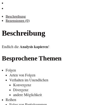
Beschreibung
Rezensionen (0)
Beschreibung
Ana­ly­sis kapie­ren
End­lich die
!
Bespro­che­ne Themen
Fol­gen
Arten von Folgen
Ver­hal­ten im Unendlichen
Kon­ver­genz
Diver­genz
ande­re Möglichkeit
Rei­hen
Fol­ge von Partialsummen