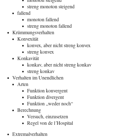
streng mono­ton steigend
fal­lend
mono­ton fallend
streng mono­ton fallend
Krüm­mungs­ver­hal­ten
Kon­ve­xi­tät
kon­vex, aber nicht streng konvex
streng kon­vex
Kon­ka­vi­tät
kon­kav, aber nicht streng konkav
streng kon­kav
Ver­hal­ten im Unendlichen
Arten
Funk­ti­on konvergent
Funk­ti­on divergent
Funk­ti­on „weder noch“
Berech­nung
Ver­such, einzusetzen
Regel von de l´Hospital
Extre­mal­ver­hal­ten