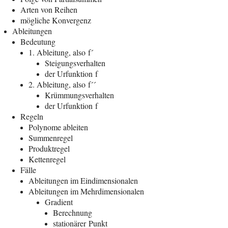
Arten von Reihen
mög­li­che Konvergenz
Ablei­tun­gen
Bedeu­tung
1. Ablei­tung, also f´
Stei­gungs­ver­hal­ten
der Urfunk­ti­on f
2. Ablei­tung, also f´´
Krüm­mungs­ver­hal­ten
der Urfunk­ti­on f
Regeln
Poly­no­me ableiten
Sum­men­re­gel
Pro­dukt­re­gel
Ket­ten­re­gel
Fäl­le
Ablei­tun­gen im Eindimensionalen
Ablei­tun­gen im Mehrdimensionalen
Gra­di­ent
Berech­nung
sta­tio­nä­rer Punkt