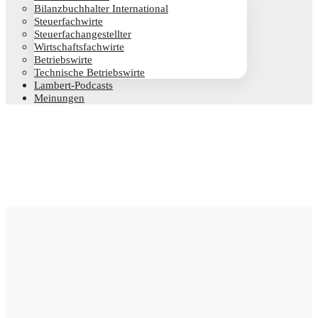
Bilanz­buch­hal­ter International
Steu­er­fach­wir­te
Steu­er­fach­an­ge­stell­ter
Wirt­schafts­fach­wir­te
Betriebs­wir­te
Tech­ni­sche Betriebswirte
Lam­­bert-Pod­­casts
Mei­nun­gen