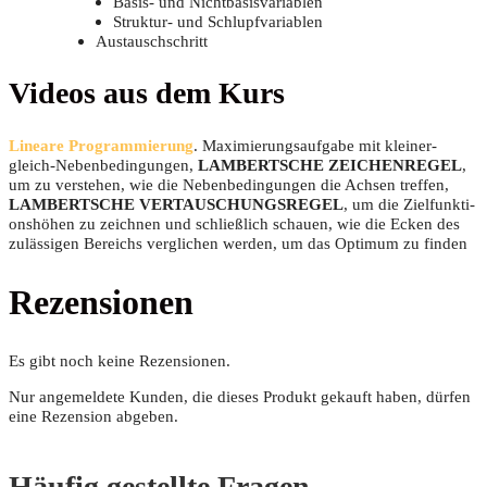
Basis- und Nichtbasisvariablen
Struk­tur- und Schlupfvariablen
Aus­tausch­schritt
Vide­os aus dem Kurs
Linea­re Pro­gram­mie­rung
. Maxi­mie­rungs­auf­ga­be mit klei­ner-
gleich-Neben­be­din­gun­gen,
LAMBERTSCHE ZEICHENREGEL
,
um zu ver­ste­hen, wie die Neben­be­din­gun­gen die Ach­sen tref­fen,
LAMBERTSCHE VERTAUSCHUNGSREGEL
, um die Ziel­funk­ti­
ons­hö­hen zu zeich­nen und schließ­lich schau­en, wie die Ecken des
zuläs­si­gen Bereichs ver­gli­chen wer­den, um das Opti­mum zu finden
Rezensionen
Es gibt noch keine Rezensionen.
Nur angemeldete Kunden, die dieses Produkt gekauft haben, dürfen
eine Rezension abgeben.
Häufig gestellte Fragen