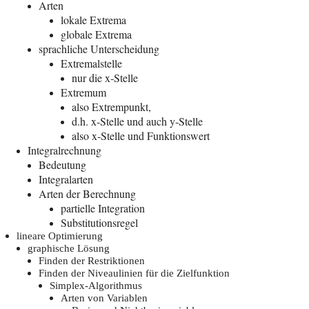
Arten
loka­le Extrema
glo­ba­le Extrema
sprach­li­che Unterscheidung
Extre­mal­stel­le
nur die x‑Stelle
Extre­mum
also Extrem­punkt,
d.h. x‑Stelle und auch y‑Stelle
also x‑Stelle und Funktionswert
Inte­gral­rech­nung
Bedeu­tung
Inte­gral­ar­ten
Arten der Berechnung
par­ti­el­le Integration
Sub­sti­tu­ti­ons­re­gel
linea­re Optimierung
gra­phi­sche Lösung
Fin­den der Restriktionen
Fin­den der Niveau­li­ni­en für die Zielfunktion
Sim­plex-Algo­rith­mus
Arten von Variablen