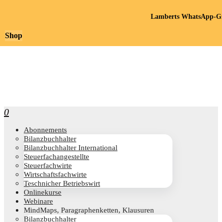
Lamberts WhatsApp-Gr
Shop
0
Abon­ne­ments
Bilanz­buch­hal­ter
Bilanz­buch­hal­ter International
Steu­er­fach­an­ge­stell­te
Steu­er­fach­wir­te
Wirt­schafts­fach­wir­te
Teschni­cher Betriebswirt
Online­kur­se
Web­i­na­re
Mind­Maps, Para­gra­phen­ket­ten, Klausuren
Bilanz­buch­hal­ter