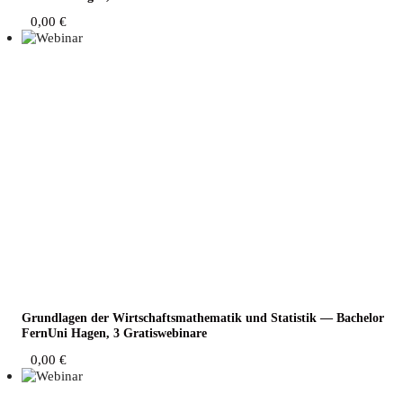
0,00
€
Grund­la­gen der Wirt­schafts­ma­the­ma­tik und Sta­tis­tik — Bache­lor
Fern­Uni Hagen, 3 Gratiswebinare
0,00
€