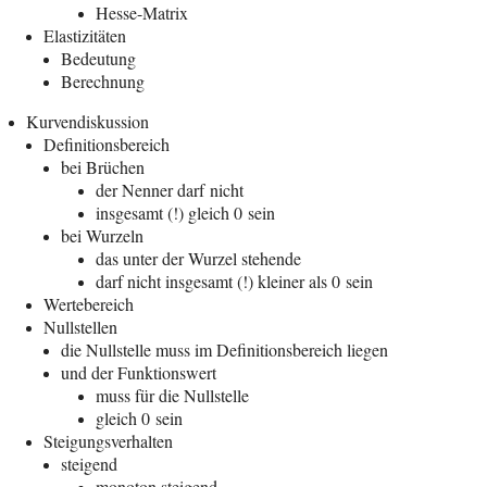
Hes­se-Matrix
Elas­ti­zi­tä­ten
Bedeu­tung
Berech­nung
Kur­ven­dis­kus­si­on
Defi­ni­ti­ons­be­reich
bei Brü­chen
der Nen­ner darf nicht
ins­ge­samt (!) gleich 0 sein
bei Wur­zeln
das unter der Wur­zel stehende
darf nicht ins­ge­samt (!) klei­ner als 0 sein
Wer­te­be­reich
Null­stel­len
die Null­stel­le muss im Defi­ni­ti­ons­be­reich liegen
und der Funktionswert
muss für die Nullstelle
gleich 0 sein
Stei­gungs­ver­hal­ten
stei­gend
mono­ton steigend