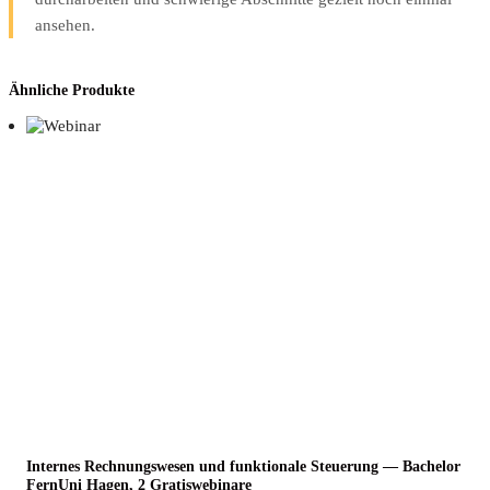
ansehen.
Ähnliche Produkte
Inter­nes Rech­nungs­we­sen und funk­tio­na­le Steue­rung — Bache­lor
Fern­Uni Hagen, 2 Gratiswebinare