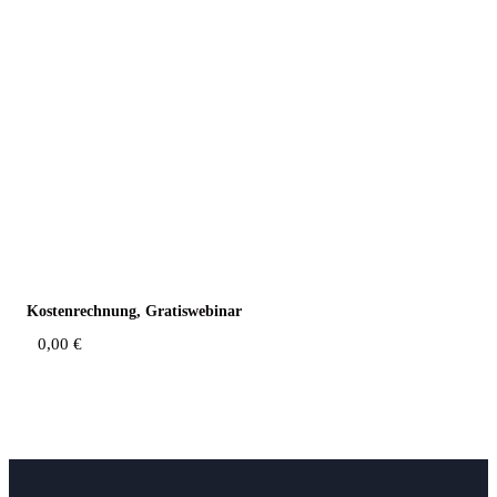
Kos­ten­rech­nung, Gratiswebinar
0,00
€