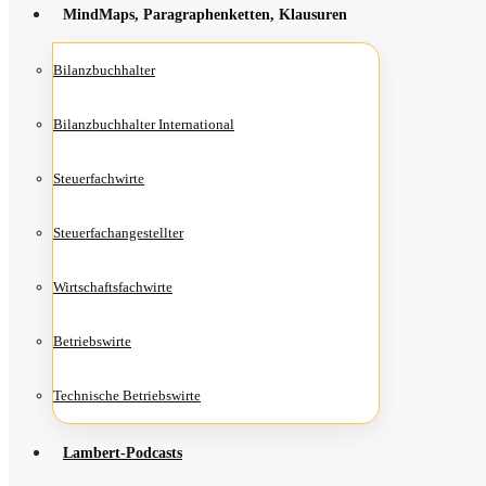
Mind­Maps, Para­gra­phen­ket­ten, Klausuren
Bilanz­buch­hal­ter
Bilanz­buch­hal­ter International
Steu­er­fach­wir­te
Steu­er­fach­an­ge­stell­ter
Wirt­schafts­fach­wir­te
Betriebs­wir­te
Tech­ni­sche Betriebswirte
Lam­­bert-Pod­­casts