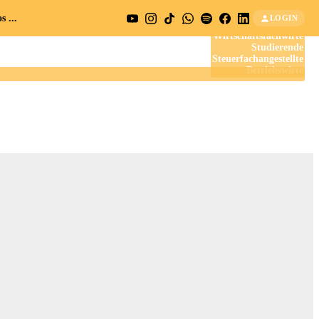
 ...
LOGIN