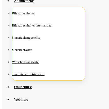
Abon­ne­ments
Bilanz­buch­hal­ter
Bilanz­buch­hal­ter International
Steu­er­fach­an­ge­stell­te
Steu­er­fach­wir­te
Wirt­schafts­fach­wir­te
Teschni­cher Betriebswirt
Online­kur­se
Web­i­na­re