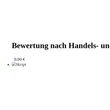
Bewer­tung nach Han­dels- un
0,00
€