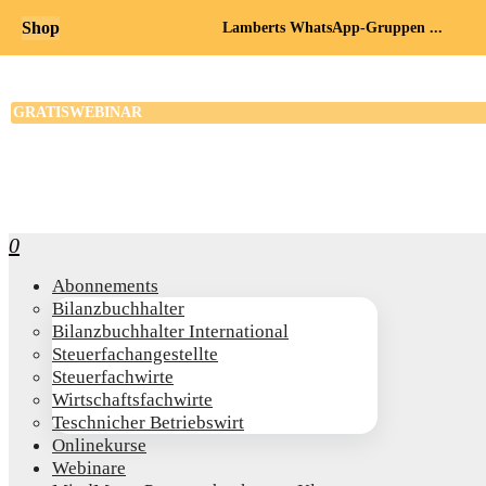
Shop
Lamberts WhatsApp-Gruppen ...
0
Abon­ne­ments
Bilanz­buch­hal­ter
Bilanz­buch­hal­ter International
Steu­er­fach­an­ge­stell­te
Steu­er­fach­wir­te
Wirt­schafts­fach­wir­te
Teschni­cher Betriebswirt
Online­kur­se
Web­i­na­re