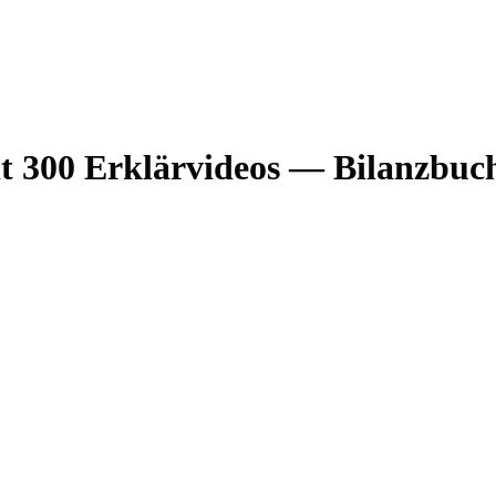
300 Erklär­vi­de­os — Bilanzbuc