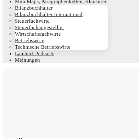
Mind­Maps, Para­gra­phen­ket­ten, Klausuren
Bilanz­buch­hal­ter
Bilanz­buch­hal­ter International
Steu­er­fach­wir­te
Steu­er­fach­an­ge­stell­ter
Wirt­schafts­fach­wir­te
Betriebs­wir­te
Tech­ni­sche Betriebswirte
Lam­­bert-Pod­­casts
Mei­nun­gen