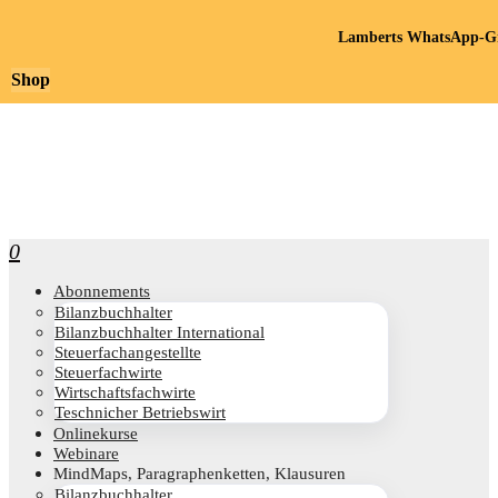
Lamberts WhatsApp-Gr
Shop
0
Abon­ne­ments
Bilanz­buch­hal­ter
Bilanz­buch­hal­ter International
Steu­er­fach­an­ge­stell­te
Steu­er­fach­wir­te
Wirt­schafts­fach­wir­te
Teschni­cher Betriebswirt
Online­kur­se
Web­i­na­re
Mind­Maps, Para­gra­phen­ket­ten, Klausuren
Bilanz­buch­hal­ter