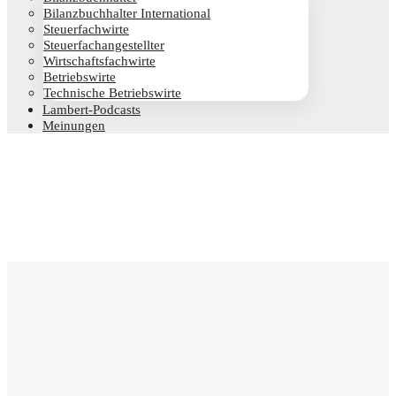
Bilanz­buch­hal­ter International
Steu­er­fach­wir­te
Steu­er­fach­an­ge­stell­ter
Wirt­schafts­fach­wir­te
Betriebs­wir­te
Tech­ni­sche Betriebswirte
Lam­­bert-Pod­­casts
Mei­nun­gen