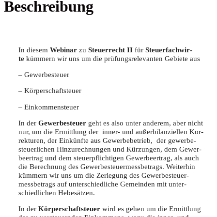
Beschreibung
In die­sem
Web­i­nar
zu
Steu­er­recht II
für
Steu­er­fach­wir­
te
küm­mern wir uns um die prü­fungs­re­le­van­ten Gebie­te aus
– Gewer­be­steu­er
– Kör­per­schaft­steu­er
– Ein­kom­men­steu­er
In der
Gewer­be­steu­er
geht es also unter ande­rem, aber nicht
nur, um die Ermitt­lung der inner- und außer­bi­lan­zi­el­len Kor­
rek­tu­ren, der Ein­künf­te aus Gewer­be­be­trieb, der gewer­be­
steu­er­li­chen Hin­zu­rech­nun­gen und Kür­zun­gen, dem Gewer­
be­er­trag und dem steu­er­pflich­ti­gen Gewer­be­er­trag, als auch
die Berech­nung des Gewer­be­steu­er­mess­be­trags. Wei­ter­hin
küm­mern wir uns um die Zer­le­gung des Gewer­be­steu­er­
mess­be­trags auf unter­schied­li­che Gemein­den mit unter­
schied­li­chen Hebesätzen.
In der
Kör­per­schaft­steu­er
wird es gehen um die Ermitt­lung