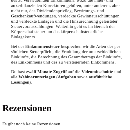
des zu ver­steu­ern­den Ein­kom­mens, wozu die inner- und
außer­bi­lan­zi­el­len Kor­rek­tu­ren gehö­ren, unter ande­rem, aber
nicht nur, das Divi­den­den­pri­vi­leg, Bewir­tungs- und
Geschen­kauf­wen­dun­gen, ver­deck­te Gewinn­aus­schüt­tun­gen
und ver­deck­te Ein­la­gen und die Hin­zu­rech­nung geleis­te­ter
Steu­er­vor­aus­zah­lun­gen. Wei­ter­hin geht es im Bereich der
Kör­per­schaft­steu­er um das kör­per­schaft­steu­er­li­che
Einlagekonto.
Bei der
Ein­kom­men­steu­er
bespre­chen wir die Arten der per­
sön­li­chen Steu­er­pflicht, die Ermitt­lung der unter­schied­li­chen
Ein­künf­te, die Berech­nung des Gesamt­be­trags der Ein­künf­te,
des Ein­kom­mens und des zu ver­steu­ern­den Einkommens.
Du hast
zwölf Mona­te Zugriff
auf die
Video­mit­schnit­te
und
alle
Web­i­nar­un­ter­la­gen
(
Auf­ga­ben
sowie
aus­führ­li­che
Lösun­gen
).
Rezensionen
Es gibt noch keine Rezensionen.