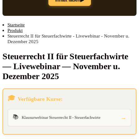
Startseite
Produkt
Steuerrecht II für Steuerfachwirte - Livewebinar - November u.
Dezember 2025
Steu­er­recht II für Steu­er­fach­wir­te
— Live­web­i­nar — Novem­ber u.
Dezem­ber 2025
Verfügbare Kurse:
📚
→
Klausurwebinar Steuerrecht II - Steuerfachwirte