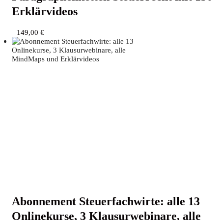
Erklärvideos
149,00
€
Abon­ne­ment Steu­er­fach­wir­te: alle 13
Online­kur­se, 3 Klau­sur­web­i­na­re, alle