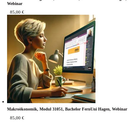
Webinar
85,00
€
Makro­öko­no­mik, Modul 31051, Bache­lor Fern­Uni Hagen, Webinar
85,00
€