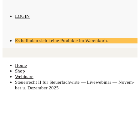
LOGIN
Es befinden sich keine Produkte im Warenkorb.
Home
Shop
Webinare
Steu­er­recht II für Steu­er­fach­wir­te — Live­web­i­nar — Novem­
ber u. Dezem­ber 2025