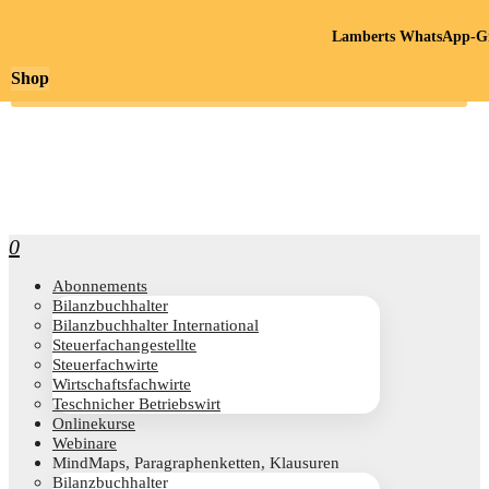
Lamberts WhatsApp-Gr
Shop
0
Abon­ne­ments
Bilanz­buch­hal­ter
Bilanz­buch­hal­ter International
Steu­er­fach­an­ge­stell­te
Steu­er­fach­wir­te
Wirt­schafts­fach­wir­te
Teschni­cher Betriebswirt
Online­kur­se
Web­i­na­re
Mind­Maps, Para­gra­phen­ket­ten, Klausuren
Bilanz­buch­hal­ter