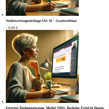
Neu­be­wer­tungs­rück­la­ge IAS 16 – Gratiswebinar
0,00
€
Exter­nes Rech­nungs­we­sen, Modul 31011, Bache­lor Fern­Uni Hagen,