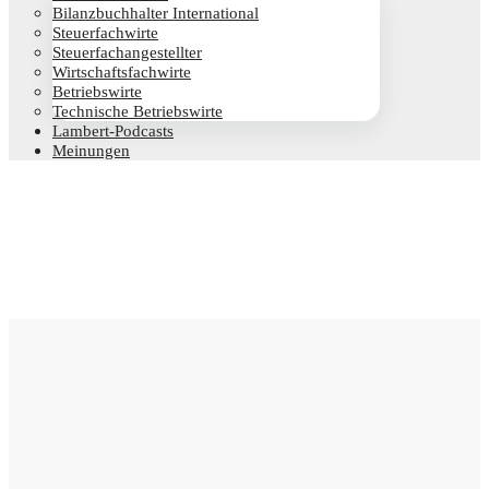
Bilanz­buch­hal­ter International
Steu­er­fach­wir­te
Steu­er­fach­an­ge­stell­ter
Wirt­schafts­fach­wir­te
Betriebs­wir­te
Tech­ni­sche Betriebswirte
Lam­­bert-Pod­­casts
Mei­nun­gen