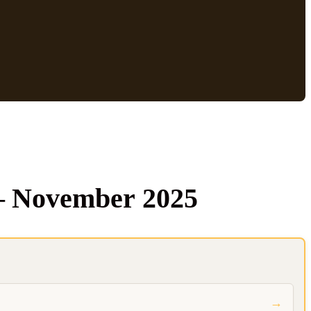
r — Novem­ber 2025
→