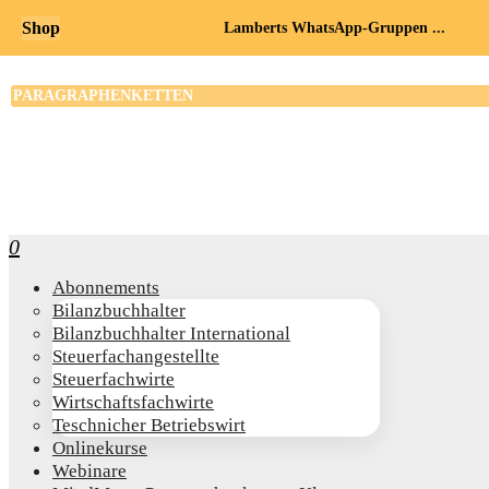
Shop
Lamberts WhatsApp-Gruppen ...
0
Abon­ne­ments
Bilanz­buch­hal­ter
Bilanz­buch­hal­ter International
Steu­er­fach­an­ge­stell­te
Steu­er­fach­wir­te
Wirt­schafts­fach­wir­te
Teschni­cher Betriebswirt
Online­kur­se
Web­i­na­re