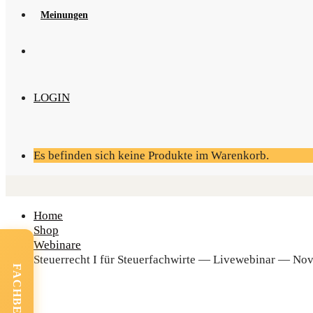
Mei­nun­gen
LOGIN
Es befinden sich keine Produkte im Warenkorb.
Home
Shop
Webinare
Steu­er­recht I für Steu­er­fach­wir­te — Live­web­i­nar — N