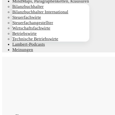
Mind­Maps, Para­gra­phen­ket­ten, Klausuren
Bilanz­buch­hal­ter
Bilanz­buch­hal­ter International
Steu­er­fach­wir­te
Steu­er­fach­an­ge­stell­ter
Wirt­schafts­fach­wir­te
Betriebs­wir­te
Tech­ni­sche Betriebswirte
Lam­­bert-Pod­­casts
Mei­nun­gen