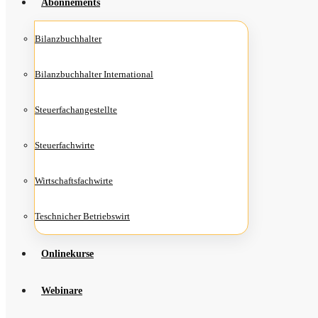
Abon­ne­ments
Bilanz­buch­hal­ter
Bilanz­buch­hal­ter International
Steu­er­fach­an­ge­stell­te
Steu­er­fach­wir­te
Wirt­schafts­fach­wir­te
Teschni­cher Betriebswirt
Online­kur­se
Web­i­na­re