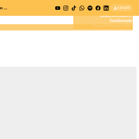
 ...
LOGIN