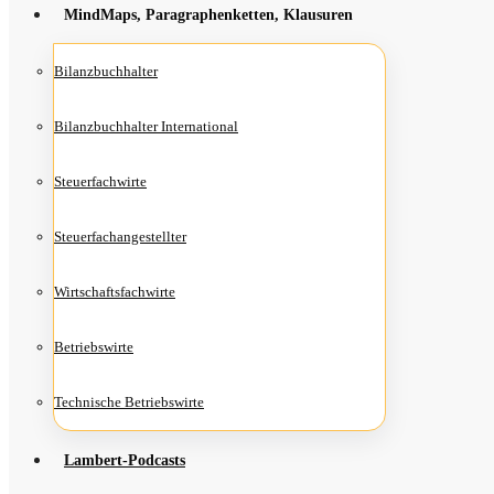
Mind­Maps, Para­gra­phen­ket­ten, Klausuren
Bilanz­buch­hal­ter
Bilanz­buch­hal­ter International
Steu­er­fach­wir­te
Steu­er­fach­an­ge­stell­ter
Wirt­schafts­fach­wir­te
Betriebs­wir­te
Tech­ni­sche Betriebswirte
Lam­­bert-Pod­­casts