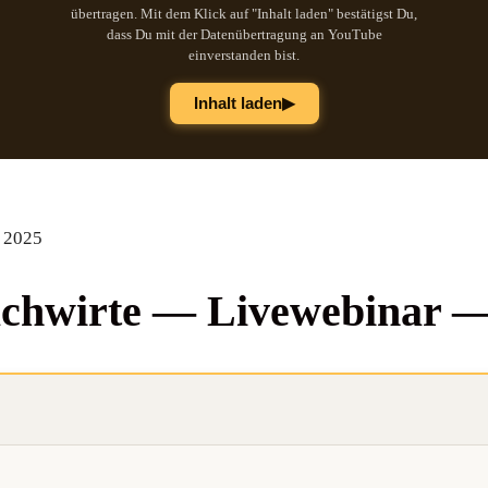
übertragen. Mit dem Klick auf "Inhalt laden" bestätigst Du,
dass Du mit der Datenübertragung an YouTube
einverstanden bist.
▶
Inhalt laden
r 2025
­fach­wir­te — Live­web­i­na