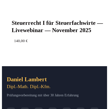
Steu­er­recht I für Steu­er­fach­wir­te —
Live­web­i­nar — Novem­ber 2025
140,00
€
Daniel Lambert
Dipl.-Math. Dipl.-Kfm.
Prüfungsvorbereitung mit über 30 Jahren Erfahrung