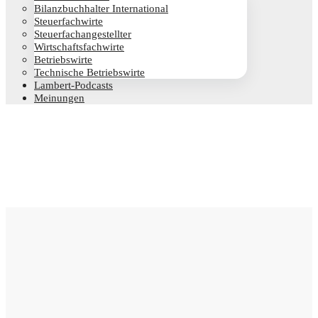
Bilanz­buch­hal­ter International
Steu­er­fach­wir­te
Steu­er­fach­an­ge­stell­ter
Wirt­schafts­fach­wir­te
Betriebs­wir­te
Tech­ni­sche Betriebswirte
Lam­­bert-Pod­­casts
Mei­nun­gen