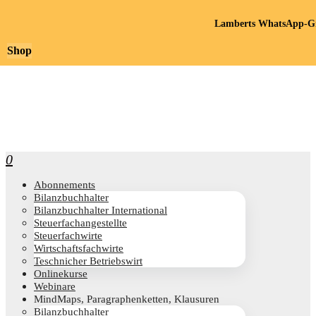
Lamberts WhatsApp-Gr
Shop
0
Abon­ne­ments
Bilanz­buch­hal­ter
Bilanz­buch­hal­ter International
Steu­er­fach­an­ge­stell­te
Steu­er­fach­wir­te
Wirt­schafts­fach­wir­te
Teschni­cher Betriebswirt
Online­kur­se
Web­i­na­re
Mind­Maps, Para­gra­phen­ket­ten, Klausuren
Bilanz­buch­hal­ter