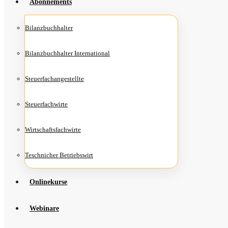
Abon­ne­ments
Bilanz­buch­hal­ter
Bilanz­buch­hal­ter International
Steu­er­fach­an­ge­stell­te
Steu­er­fach­wir­te
Wirt­schafts­fach­wir­te
Teschni­cher Betriebswirt
Online­kur­se
Web­i­na­re