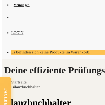
Mei­nun­gen
LOGIN
Es befinden sich keine Produkte im Warenkorb.
Startseite
Bilanzbuchhalter
Bilanz­buch­hal­ter