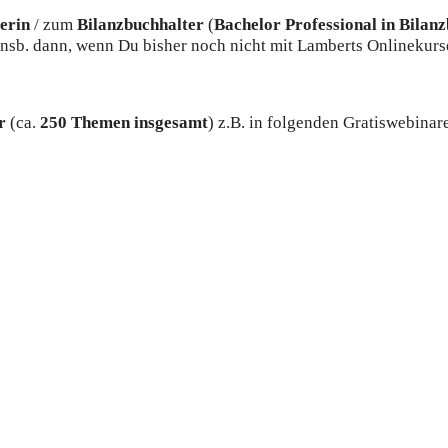
erin
/ zum
Bilanzbuchhalter
(
Bachelor Professional in Bilan
 insb. dann, wenn Du bisher noch nicht mit Lamberts Onlinekurs
er
(ca.
250 Themen insgesamt
) z.B. in folgenden Gratiswebinar