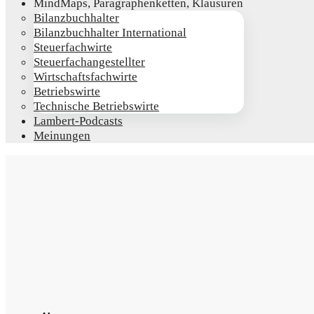
Mind­Maps, Para­gra­phen­ket­ten, Klausuren
Bilanz­buch­hal­ter
Bilanz­buch­hal­ter International
Steu­er­fach­wir­te
Steu­er­fach­an­ge­stell­ter
Wirt­schafts­fach­wir­te
Betriebs­wir­te
Tech­ni­sche Betriebswirte
Lam­­bert-Pod­­casts
Mei­nun­gen