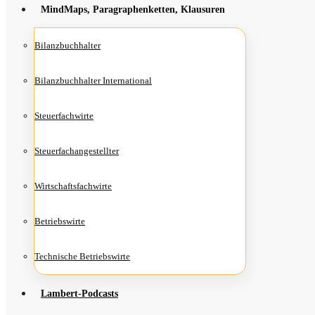
Mind­Maps, Para­gra­phen­ket­ten, Klausuren
Bilanz­buch­hal­ter
Bilanz­buch­hal­ter International
Steu­er­fach­wir­te
Steu­er­fach­an­ge­stell­ter
Wirt­schafts­fach­wir­te
Betriebs­wir­te
Tech­ni­sche Betriebswirte
Lam­­bert-Pod­­casts