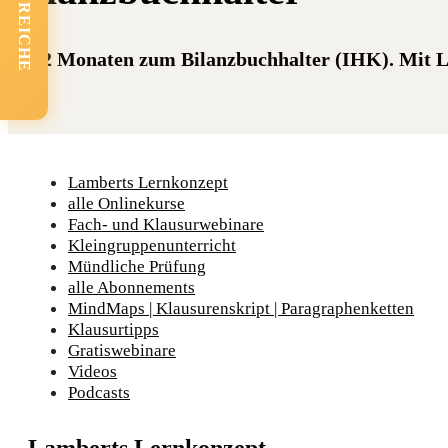
FACHBEREICHE
In 12 Monaten zum Bilanzbuchhalter (IHK). Mit 
Lamberts Lernkonzept
alle Onlinekurse
Fach- und Klausurwebinare
Kleingruppenunterricht
Mündliche Prüfung
alle Abonnements
MindMaps | Klausurenskript | Paragraphenketten
Klausurtipps
Gratiswebinare
Videos
Podcasts
Lamberts Lernkonzept