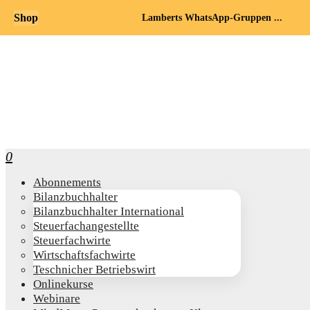
Shop
Lamberts WhatsApp-Gruppen ...
0
Abon­ne­ments
Bilanz­buch­hal­ter
Bilanz­buch­hal­ter International
Steu­er­fach­an­ge­stell­te
Steu­er­fach­wir­te
Wirt­schafts­fach­wir­te
Teschni­cher Betriebswirt
Online­kur­se
Web­i­na­re